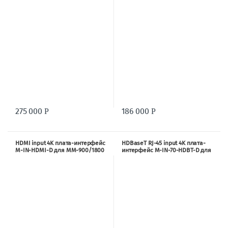
275 000
186 000
Р
Р
HDMI input 4K плата-интерфейс
HDBaseT RJ-45 input 4K плата-
M-IN-HDMI-D для MM-900/1800
интерфейс M-IN-70-HDBT-D для
MM-900/1800