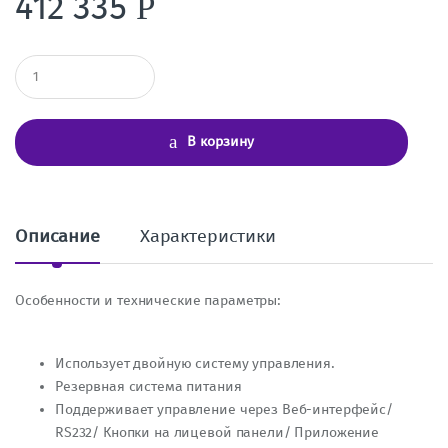
412 335
Р
К
о
л
и
ч
В корзину
е
с
т
в
о
Описание
Характеристики
Особенности и технические параметры:
Использует двойную систему управления.
Резервная система питания
Поддерживает управление через Веб-интерфейс/
RS232/ Кнопки на лицевой панели/ Приложение