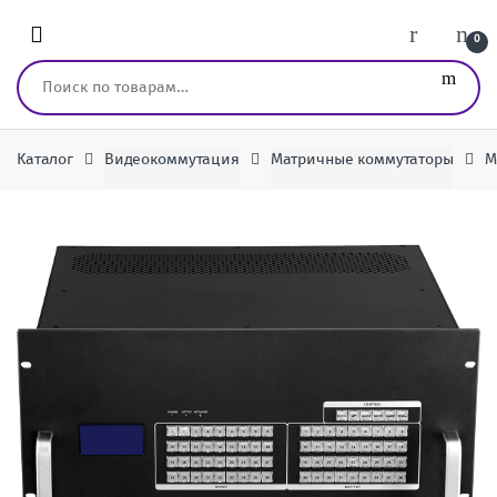
Перейти к навигации
перейти к содержанию
0
Искать:
Каталог
Видеокоммутация
Матричные коммутаторы
М