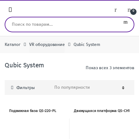
Перейти к навигации
перейти к содержанию
0
Искать:
Каталог
VR оборудование
Qubic System
Qubic System
Показ всех 3 элементов
Фильтры
Подвижная база QS-220-PL
Движущаяся платформа QS-CH1