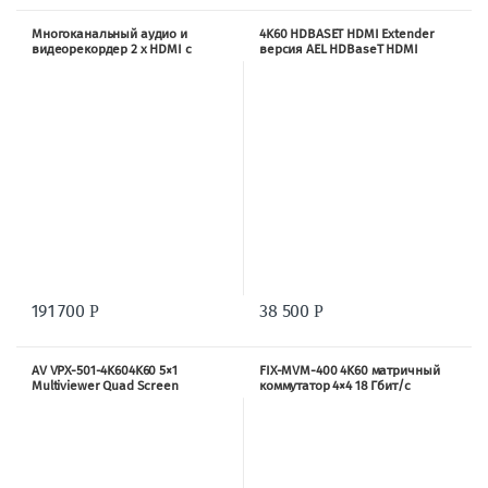
Многоканальный аудио и
4K60 HDBASET HDMI Extender
видеорекордер 2 x HDMI c
версия AEL HDBaseT HDMI
трансляцией в сеть и
Extender, POC, EDID и аудио,
управлением PTZ камерами
4K2K, DIP-switch
HDD 1TB VIS-CRS02
191 700
38 500
Р
Р
AV VPX-501-4K604K60 5×1
FIX-MVM-400 4K60 матричный
Multiviewer Quad Screen
коммутатор 4×4 18 Гбит/с
бесшовный коммутатор
HDMI2.0 с видеостеной