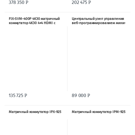
378 350
202 475
Р
Р
FIX-SVM-400P 4K30 матричный
Центральный узел управления
коммутатор 4K30 4×4 HDMI с
веб-программированием мини-
видеостеной EDID
типа BYOD-2000
135 725
89 000
Р
Р
Матричный коммутатор IPX-925
Матричный коммутатор IPM-925