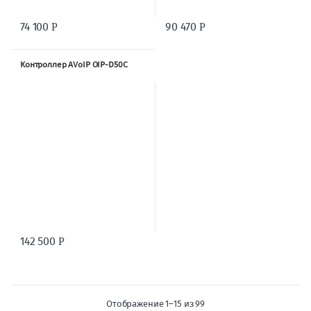
74 100
90 470
Р
Р
Контроллер AVoIP OIP-D50C
142 500
Р
Отображение 1–15 из 99