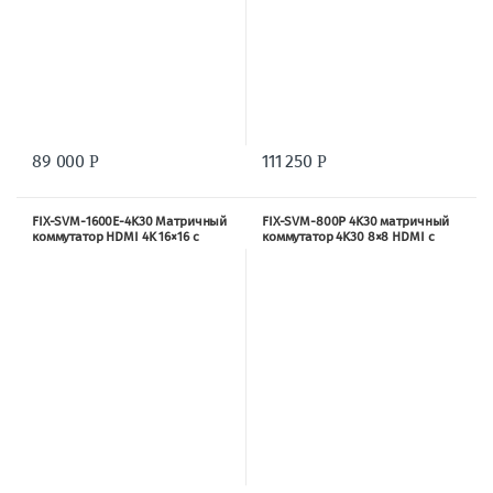
89 000
111 250
Р
Р
FIX-SVM-1600E-4K30 Матричный
FIX-SVM-800P 4K30 матричный
коммутатор HDMI 4K 16×16 с
коммутатор 4K30 8×8 HDMI с
управлением EDID RS-232 и
видеостеной EDID
TCP/IP