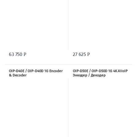
63 750
27 625
Р
Р
OIP-D40E / OIP-D40D 1G Encoder
OIP-D50E / OIP-D50D 1G 4K AVoIP
& Decoder
Энкодер / Декодер