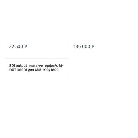
22 500
186 000
Р
Р
SDI output плата-интерфейс M-
OUT-3GSDI для MM-900/1800