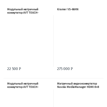
Модульный матричный
Kramer VS-66HN
коммутатор AVT TOUCH-
MANAGER-200
22 500
275 000
Р
Р
Модульный матричный
Матричный видеокоммутатор
коммутатор AVT TOUCH-
Nuvola MediaManager HDMI 8×8
MANAGER-400