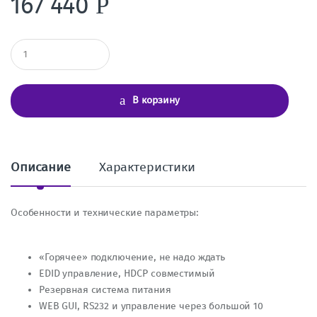
167 440
Р
К
о
л
и
ч
В корзину
е
с
т
в
о
Описание
Характеристики
Особенности и технические параметры:
«Горячее» подключение, не надо ждать
EDID управление, HDCP совместимый
Резервная система питания
WEB GUI, RS232 и управление через большой 10