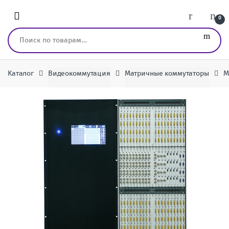
Перейти к навигации
перейти к содержанию
0
Искать:
Каталог
Видеокоммутация
Матричные коммутаторы
М