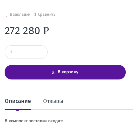
В закладки
Сравнить
272 280
Р
К
о
л
и
ч
В корзину
е
с
т
в
о
Описание
Отзывы
В комплект поставки входят: