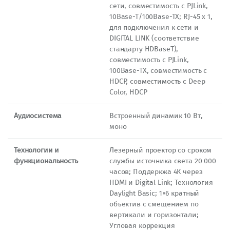
сети, совместимость с PJLink,
10Base-T/100Base-TX; RJ-45 х 1,
для подключения к сети и
DIGITAL LINK (соответствие
стандарту HDBaseT),
совместимость с PJLink,
100Base-TX, совместимость с
HDCP, совместимость с Deep
Color, HDCP
Аудиосистема
Встроенный динамик 10 Вт,
моно
Технологии и
Лезерный проектор со сроком
функциональность
службы источника света 20 000
часов; Поддеркжа 4К через
HDMI и Digital Link; Технология
Daylight Basic; 1×6 кратный
объектив с смещением по
вертикали и горизонтали;
Угловая коррекция