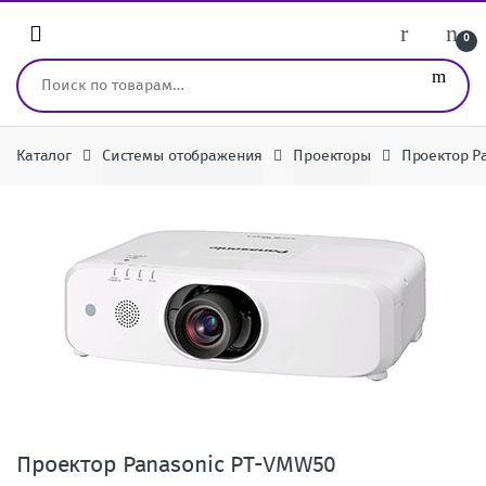
Перейти к навигации
перейти к содержанию
0
Искать:
Каталог
Системы отображения
Проекторы
Проектор P
Проектор Panasonic PT-VMW50