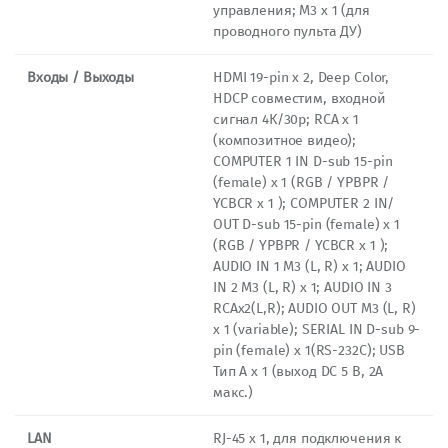
управления; M3 х 1 (для
проводного пульта ДУ)
Входы / Выходы
HDMI 19-pin x 2, Deep Color,
HDCP совместим, входной
сигнал 4К/30p; RCA x 1
(композитное видео);
COMPUTER 1 IN D-sub 15-pin
(female) x 1 (RGB / YPBPR /
YCBCR x 1 ); COMPUTER 2 IN/
OUT D-sub 15-pin (female) x 1
(RGB / YPBPR / YCBCR x 1 );
AUDIO IN 1 M3 (L, R) х 1; AUDIO
IN 2 M3 (L, R) х 1; AUDIO IN 3
RCAx2(L,R); AUDIO OUT M3 (L, R)
х 1 (variable); SERIAL IN D-sub 9-
pin (female) x 1(RS-232C); USB
Тип A x 1 (выход DC 5 В, 2A
макс.)
LAN
RJ-45 х 1, для подключения к