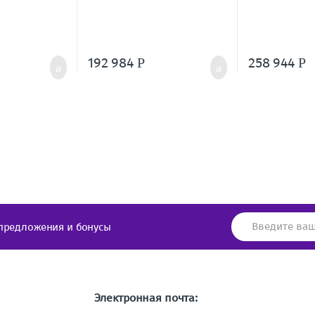
192 984
258 944
Р
Р
предложения и бонусы
Электронная почта: