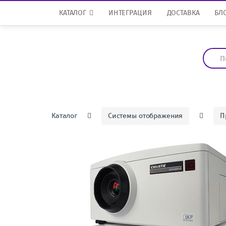
Перейти к навигации
перейти к содержанию
КАТАЛОГ
ИНТЕГРАЦИЯ
ДОСТАВКА
БЛ
И
с
к
а
т
ь
:
Каталог
Системы отображения
П