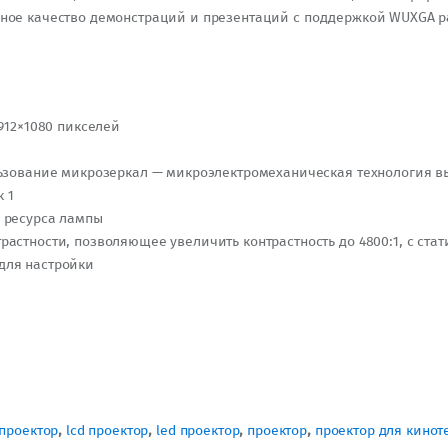
енное качество демонстраций и презентаций с поддержкой WUXGA 
912×1080 пикселей
льзование микрозеркал — микроэлектромеханическая технология 
к 1
 ресурса лампы
стности, позволяющее увеличить контрастность до 4800:1, с стати
для настройки
 проектор
,
lcd проектор
,
led проектор
,
проектор
,
проектор для кинот