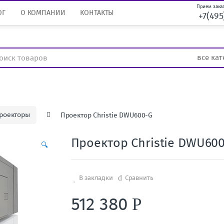
Прием заказ
ОГ
О КОМПАНИИ
КОНТАКТЫ
+7(495
роекторы
Проектор Christie DWU600-G
Проектор Christie DWU60
🔍
В закладки
Сравнить
512 380
Р