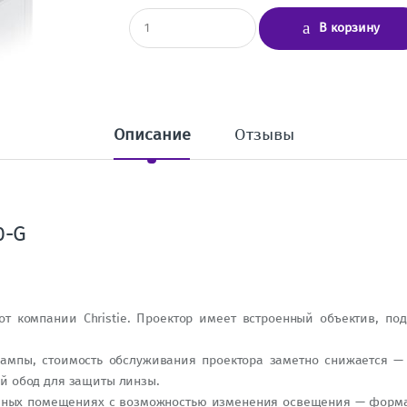
К
В корзину
о
л
и
ч
е
с
т
Описание
Отзывы
в
о
0-G
т компании Christie. Проектор имеет встроенный объектив, по
ампы, стоимость обслуживания проектора заметно снижается — 
й обод для защиты линзы.
мных помещениях с возможностью изменения освещения — формат 