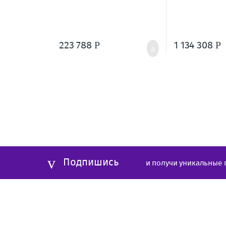
223 788
1 134 308
Р
Р
Подпишись
и получи уникальные 