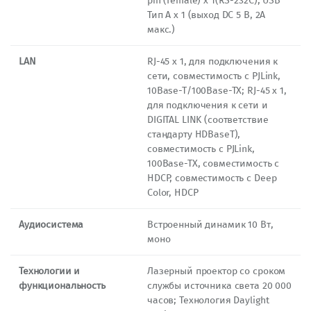
pin (female) x 1(RS-232C); USB
Тип A x 1 (выход DC 5 В, 2A
макс.)
LAN
RJ-45 х 1, для подключения к
сети, совместимость с PJLink,
10Base-T/100Base-TX; RJ-45 х 1,
для подключения к сети и
DIGITAL LINK (соответствие
стандарту HDBaseT),
совместимость с PJLink,
100Base-TX, совместимость с
HDCP, совместимость с Deep
Color, HDCP
Аудиосистема
Встроенный динамик 10 Вт,
моно
Технологии и
Лазерный проектор со сроком
функциональность
службы источника света 20 000
часов; Технология Daylight