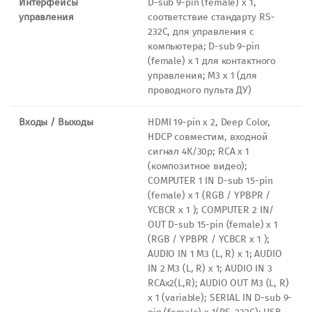
Интерфейсы
D-sub 9-pin (female) x 1,
управления
соответствие стандарту RS-
232C, для управления с
компьютера; D-sub 9-pin
(female) x 1 для контактного
управления; M3 х 1 (для
проводного пульта ДУ)
Входы / Выходы
HDMI 19-pin x 2, Deep Color,
HDCP совместим, входной
сигнал 4К/30p; RCA x 1
(композитное видео);
COMPUTER 1 IN D-sub 15-pin
(female) x 1 (RGB / YPBPR /
YCBCR x 1 ); COMPUTER 2 IN/
OUT D-sub 15-pin (female) x 1
(RGB / YPBPR / YCBCR x 1 );
AUDIO IN 1 M3 (L, R) х 1; AUDIO
IN 2 M3 (L, R) х 1; AUDIO IN 3
RCAx2(L,R); AUDIO OUT M3 (L, R)
х 1 (variable); SERIAL IN D-sub 9-