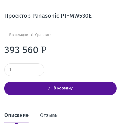
Проектор Panasonic PT-MW530E
В закладки
Сравнить
393 560
Р
К
о
л
и
ч
В корзину
е
с
т
в
о
Описание
Отзывы