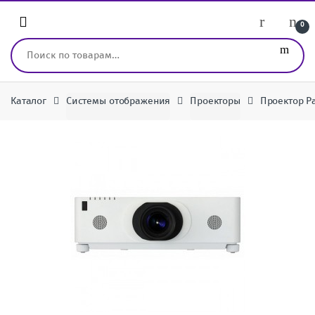
Перейти к навигации
перейти к содержанию
0
Искать:
Каталог
Системы отображения
Проекторы
Проектор P