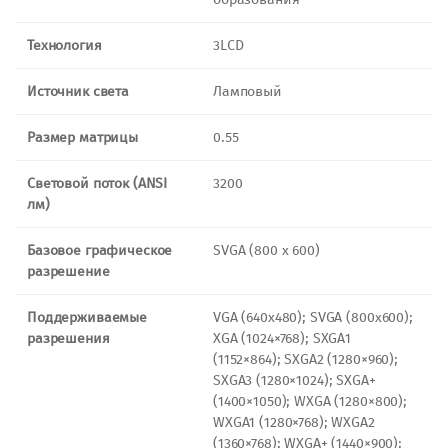
Технология
3LCD
Источник света
Ламповый
Размер матрицы
0.55
Световой поток (ANSI
3200
лм)
Базовое графическое
SVGA (800 x 600)
разрешение
Поддерживаемые
VGA (640х480); SVGA (800х600);
разрешения
XGA (1024×768); SXGA1
(1152×864); SXGA2 (1280×960);
SXGA3 (1280×1024); SXGA+
(1400×1050); WXGA (1280×800);
WXGA1 (1280×768); WXGA2
(1360×768); WXGA+ (1440×900);