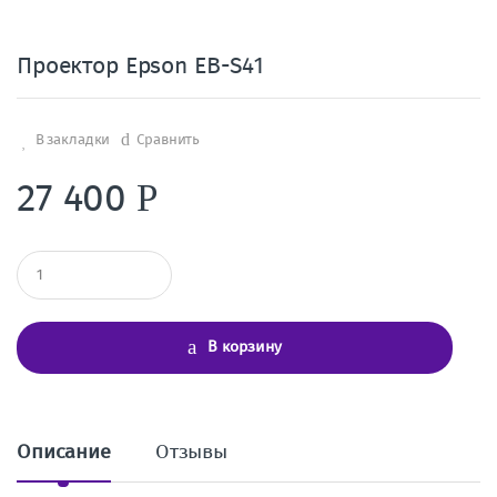
Проектор Epson EB-S41
В закладки
Сравнить
27 400
Р
К
о
л
и
ч
В корзину
е
с
т
в
о
Описание
Отзывы