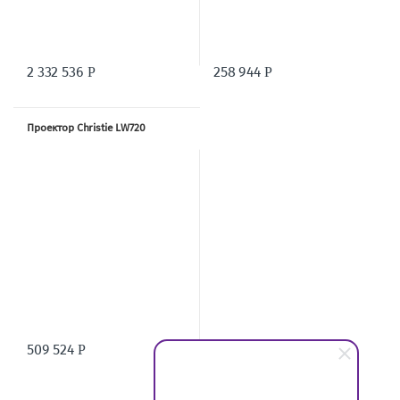
2 332 536
258 944
Р
Р
Проектор Christie LW720
509 524
Р