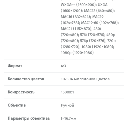
WXGA++ (1600×900); UXGA
(1600×1200); MAC13 (640×480);
MAC16 (832×624); MAC19
(1024×768); MAC19-60 (1024×768);
MAC21 (1152×870); 480i
(720×480); 576i (720×576); 480p
(720×480); 576p (720×576); 720p
(1280×720); 1080i (1920×1080);
1080p (1920×1080)
Формат
4:3
Количество цветов
1073.74 миллионов цветов
Контрастность
15000:1
Объектив
Ручной
Параметры объектива
f=16.7мм