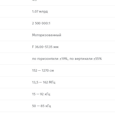
1.07 млрд
2 500 000:1
Моторизованный
F 36.00-57.35 мм
по горизонтали ±19%, по вертикали ±55%
152 — 1270 см
13,5 — 162 МГц
15 — 92 кГц
50 — 85 кГц