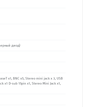
зерный диод)
BaseT x1, BNC x5, Stereo mini jack х 3, USB
ack x1 D-sub 15pin x1, Stereo Mini Jack x1,