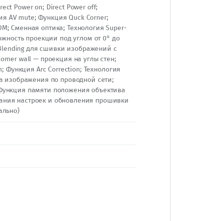
t Power on; Direct Power off;
 AV mute; Функция Quck Corner;
M; Сменная оптика; Технология Super-
можность проекции под углом от 0° до
e Blending для сшивки изображений с
rner wall — проекция на углы стен;
n; Функция Arc Correction; Технология
ча изображения по проводной сети;
 Функция памяти положения объектива
ания настроек и обновления прошивки
ально)