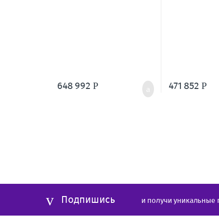
648 992
471 852
Р
Р
Подпишись
и получи уникальные 