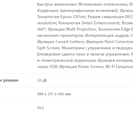
Быстрое включение; Мгновенное отключение; Direc
Коррекция трапецеидальных искажений; Функция
Технология Epson C2Fine; Режим симуляции DICO
resolution; Технология Detail Enhancement; Воз
360°; Функция Multi Projection; Технология Edg
нескольких проекторов; Интерполяция кадров; Co
Функция Curved Surface; Функция Point Correctio
Split Screen; Мониторинг, управление и переда
Блокировка сдвига линз и панели управления;
и геометрической коррекции; Функция копиров
через USB; Функция Home Screen; Wi-Fi (опцион
ом режиме
32 дБ
586 x 211 x 492 мм
24,1