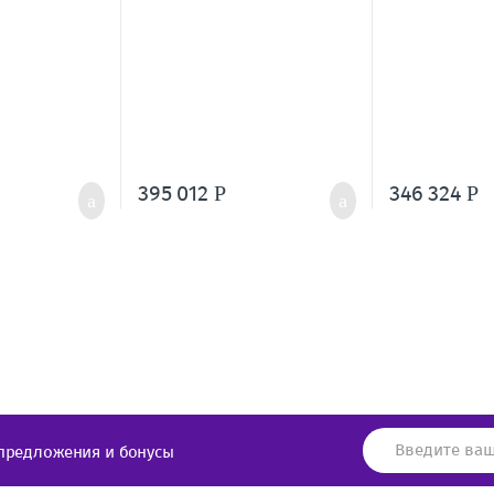
395 012
346 324
Р
Р
предложения и бонусы