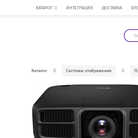
Перейти к навигации
перейти к содержанию
КАТАЛОГ
ИНТЕГРАЦИЯ
ДОСТАВКА
БЛ
И
с
к
а
т
ь
:
Каталог
Системы отображения
П