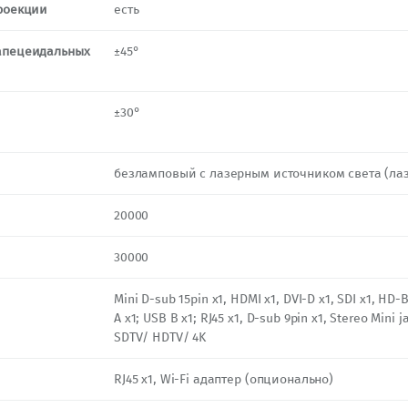
роекции
есть
апецеидальных
±45°
±30°
безламповый с лазерным источником света (ла
20000
30000
Mini D-sub 15pin x1, HDMI x1, DVI-D x1, SDI х1, HD-
A x1; USB B x1; RJ45 x1, D-sub 9pin x1, Stereo Mini j
SDTV/ HDTV/ 4K
RJ45 x1, Wi-Fi адаптер (опционально)