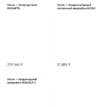
Shure — Точка доступа
Shure — Конденсаторный
MXWAPT8
петличный микрофон MX183
279 540
17 880
Р
Р
Shure — Кардиоидный
микрофон MX405LP-C