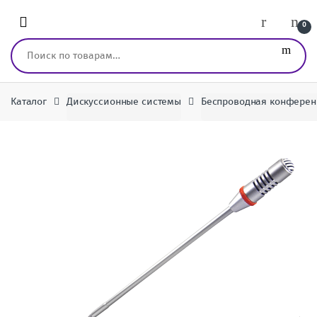
Перейти к навигации
перейти к содержанию
0
Искать:
Каталог
Дискуссионные системы
Беспроводная конферен