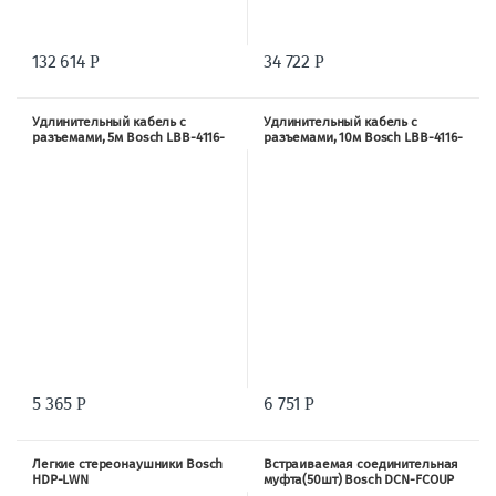
132 614
34 722
Р
Р
Удлинительный кабель с
Удлинительный кабель с
разъемами, 5м Bosch LBB-4116-
разъемами, 10м Bosch LBB-4116-
05
10
5 365
6 751
Р
Р
Легкие стереонаушники Bosch
Встраиваемая соединительная
HDP-LWN
муфта(50шт) Bosch DCN-FCOUP