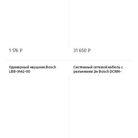
1 176
31 650
Р
Р
Одинарный наушник Bosch
Системный сетевой кабель с
LBB-3442-00
разъемами 2м Bosch DCNM-
CB02B