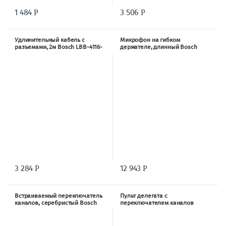
1 484
3 506
Р
Р
Удлинительный кабель с
Микрофон на гибком
разъемами, 2м Bosch LBB-4116-
держателе, длинный Bosch
02
DCNM-MICL
3 284
12 943
Р
Р
Встраиваемый переключатель
Пульт делегата с
каналов, серебристый Bosch
переключателем каналов
DCN-FCS-NG
Bosch DCN-DCS