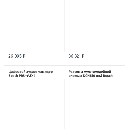
26 095
36 321
Р
Р
Цифровой аудиоэкспандер
Разъемы мультимедийной
Bosch PRS-4AEX4
системы DCN (50 шт.) Bosch
DCNM-CBCON