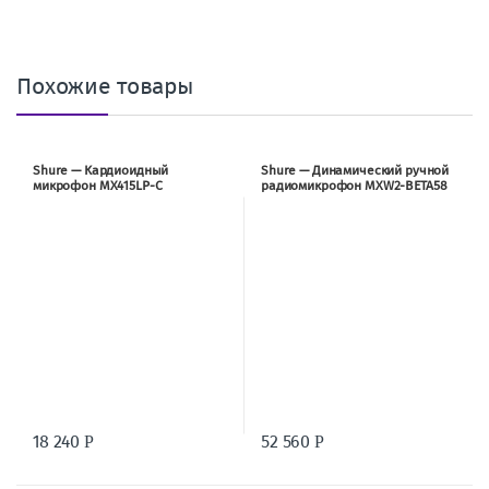
Похожие товары
Shure — Кардиоидный
Shure — Динамический ручной
микрофон MX415LP-C
радиомикрофон MXW2-BETA58
18 240
52 560
Р
Р