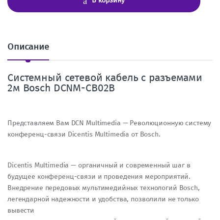
В корзину
е
с
т
в
о
Описание
Системный сетевой кабель с разъемами
2м Bosch DCNM-CB02B
Представляем Вам DCN Multimedia — Революционную систему
конференц-связи Dicentis Multimedia от Bosch.
Dicentis Multimedia — органичный и современный шаг в
будущее конференц-связи и проведения мероприятий.
Внедрение передовых мультимедийных технологий Bosch,
легендарной надежности и удобства, позволили не только
вывести