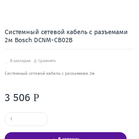
Системный сетевой кабель с разъемами
2м Bosch DCNM-CB02B
В закладки
Сравнить
Системный сетевой кабель с разъемами 2м
3 506
Р
К
о
л
и
ч