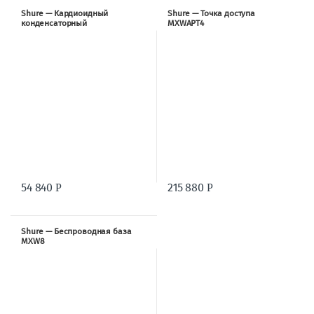
Shure — Кардиоидный
Shure — Точка доступа
конденсаторный
MXWAPT4
радиомикрофон MXW2-SM86
54 840
215 880
Р
Р
Shure — Беспроводная база
MXW8