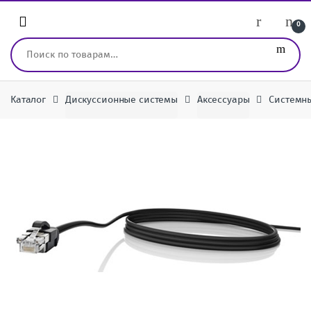
Перейти к навигации
перейти к содержанию
0
Искать:
Каталог
Дискуссионные системы
Аксессуары
Системны