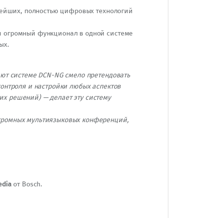
овейших, полностью цифровых технологий
и огромный функционал в одной системе
ых.
яют системе DCN-NG смело претендовать
контроля и настройки любых аспектов
х решений) — делает эту систему
огромных мультиязыковых конференций,
edia
от Bosch.