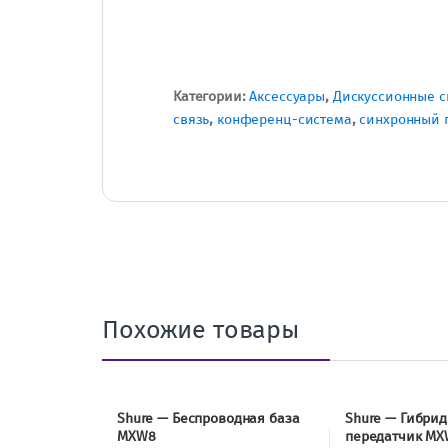
Категории:
Аксессуары
,
Дискуссионные 
связь
,
конференц-система
,
синхронный 
Похожие товары
Shure — Беспроводная база
Shure — Гибри
MXW8
передатчик MX