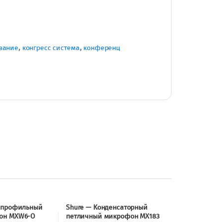
вание
,
конгресс система
,
конференц
опрофильный
Shure — Конденсаторный
он MXW6-O
петличный микрофон MX183