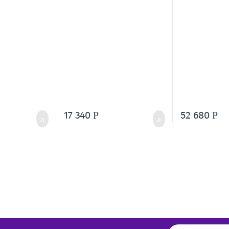
MX150B-O-TQG
17 340
52 680
Р
Р