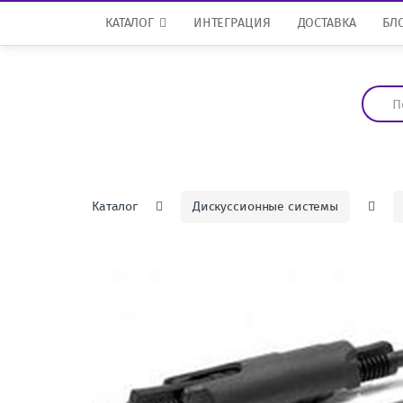
Перейти к навигации
перейти к содержанию
КАТАЛОГ
ИНТЕГРАЦИЯ
ДОСТАВКА
БЛ
И
с
к
а
т
ь
:
Каталог
Дискуссионные системы