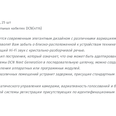
 25 шт
ьных кабелях DCN(4116)
ется современным элегантным дизайном с различными вариациям
олят Вам забыть о близко-расположенной к устройствам технике
ящий Hi-Fi звук с кристально-разборчивой речью.
п построения, который означает, что она может быть адаптирова
емы DCN Next Generation в последовательную цепочку, можно соз
вления аппаратных или программных модулей.
различных помещений устранит задержки, присущие стандартным
атического управления камерами, вариативность голосований и б
й системы регистрации присутствующих по идентификационным ка