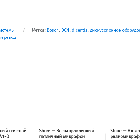
системы
Метки:
Bosch
,
DCN
,
dicentis
,
дискуссионное оборудо
перевод
дный поясной
Shure — Всенаправленный
Shure — Низк
W1-O
петличный микрофон
радиомикроф