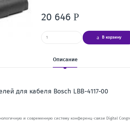
20 646
Р
К
В корзину
о
л
и
ч
Описание
е
с
т
в
о
елей для кабеля Bosch LBB-4117-00
нологичную и современную систему конференц-связи Digital Congre