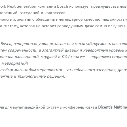
twork Next Generation компании Bosch использует преимущества н
еренций, заседаний и конгрессов.
нологий, желанию объединить легендарное качество, надежность 
ю систему, которая не оставит равнодушным даже самых искушенн
а Bosch, невероятная универсальность и масштабируемость позвол
стем современности, а элегантный дизайн и невероятный уровень 
ества расширений, модулей и ПО (а так же — поддержка сторонни
 мероприятий!
с любым масштабом мероприятия — от небольшого заседания, до 
дежные и технологичные решения.
беля для мультимедийной системы конференц-связи
Dicentis Multim