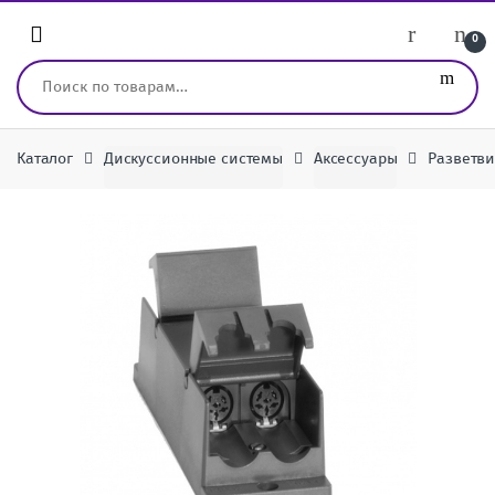
Перейти к навигации
перейти к содержанию
0
Искать:
Каталог
Дискуссионные системы
Аксессуары
Разветви