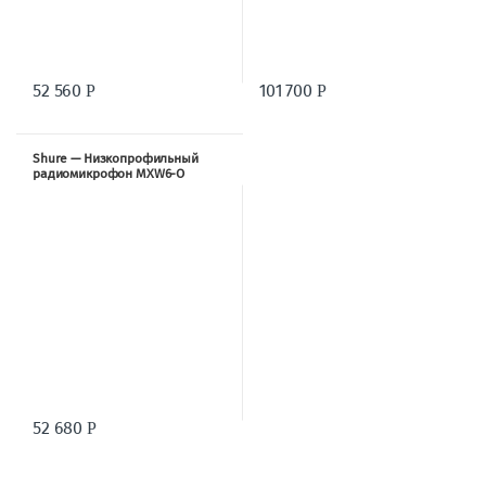
52 560
101 700
Р
Р
Shure — Низкопрофильный
радиомикрофон MXW6-O
52 680
Р