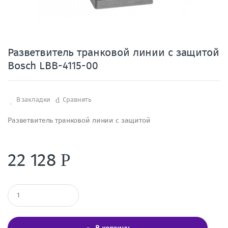
Разветвитель транковой линии с защитой
Bosch LBB-4115-00
В закладки
Сравнить
Разветвитель транковой линии с защитой
22 128
Р
К
о
л
и
ч