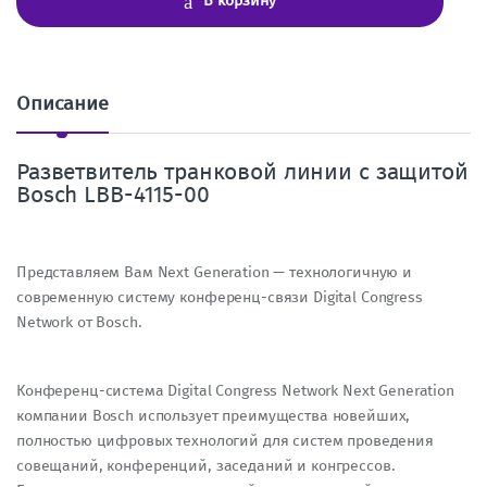
В корзину
е
с
т
в
о
Описание
Разветвитель транковой линии с защитой
Bosch LBB-4115-00
Представляем Вам Next Generation — технологичную и
современную систему конференц-связи Digital Congress
Network от Bosch.
Конференц-система Digital Congress Network Next Generation
компании Bosch использует преимущества новейших,
полностью цифровых технологий для систем проведения
совещаний, конференций, заседаний и конгрессов.