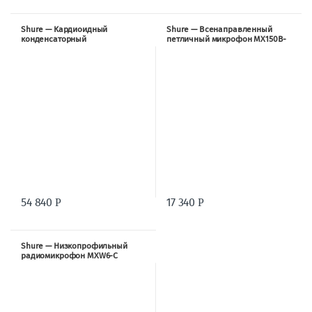
Shure — Кардиоидный
Shure — Всенаправленный
конденсаторный
петличный микрофон MX150B-
радиомикрофон MXW2-SM86
O-TQG
54 840
17 340
Р
Р
Shure — Низкопрофильный
радиомикрофон MXW6-C