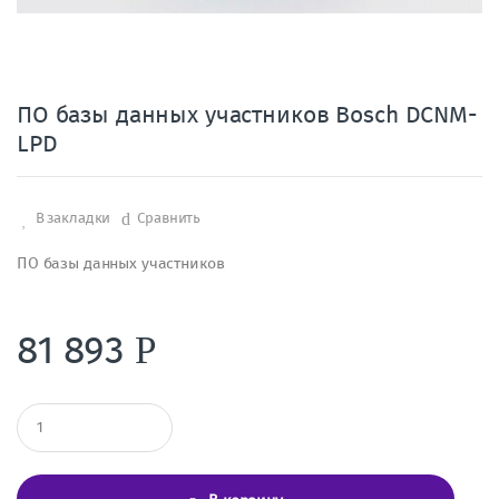
ПО базы данных участников Bosch DCNM-
LPD
В закладки
Сравнить
ПО базы данных участников
81 893
Р
К
о
л
и
ч