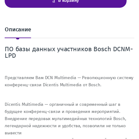
В корзину
е
с
т
в
о
Описание
ПО базы данных участников Bosch DCNM-
LPD
Представляем Вам DCN Multimedia — Революционную систему
конференц-связи Dicentis Multimedia от Bosch.
Dicentis Multimedia — органичный и современный шаг в
будущее конференц-связи и проведения мероприятий.
Внедрение передовых мультимедийных технологий Bosch,
легендарной надежности и удобства, позволили не только
вывести