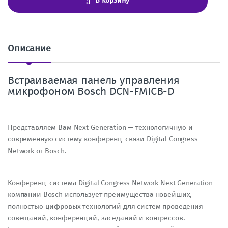
В корзину
е
с
т
в
о
Описание
Встраиваемая панель управления
микрофоном Bosch DCN-FMICB-D
Представляем Вам Next Generation — технологичную и
современную систему конференц-связи Digital Congress
Network от Bosch.
Конференц-система Digital Congress Network Next Generation
компании Bosch использует преимущества новейших,
полностью цифровых технологий для систем проведения
совещаний, конференций, заседаний и конгрессов.