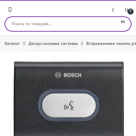
Перейти к навигации
перейти к содержанию
0
Искать:
Каталог
Дискуссионные системы
Встраиваемая панель у