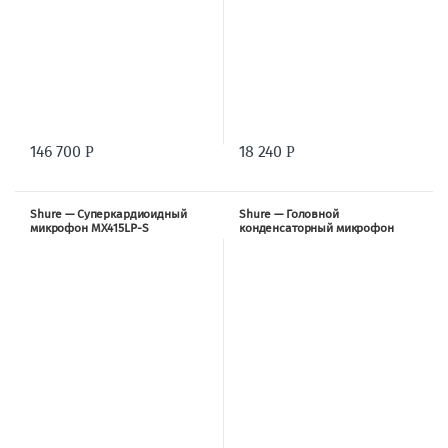
146 700
18 240
Р
Р
Shure — Суперкардиоидный
Shure — Головной
микрофон MX415LP-S
конденсаторный микрофон
MX153(B-C-T)-O-TQG