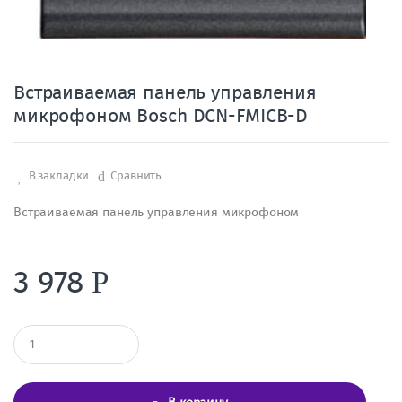
Встраиваемая панель управления
микрофоном Bosch DCN-FMICB-D
В закладки
Сравнить
Встраиваемая панель управления микрофоном
3 978
Р
К
о
л
и
ч