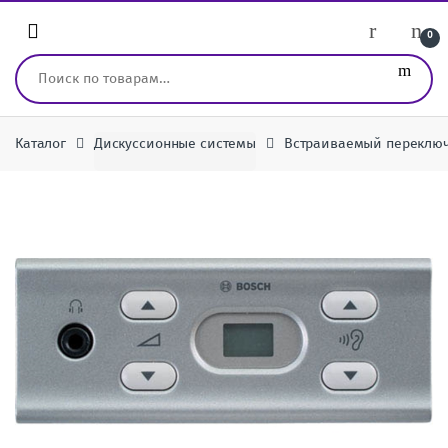
Перейти к навигации
перейти к содержанию
0
Искать:
Каталог
Дискуссионные системы
Встраиваемый переключ