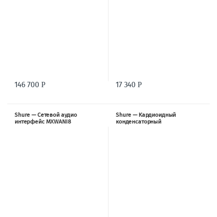
146 700
17 340
Р
Р
Shure — Сетевой аудио
Shure — Кардиоидный
интерфейс MXWANI8
конденсаторный
радиомикрофон MXW2-SM86