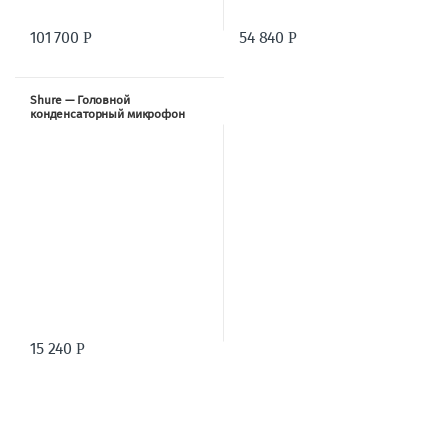
101 700
54 840
Р
Р
Shure — Головной
конденсаторный микрофон
MX153(B-C-T)-O-TQG
15 240
Р