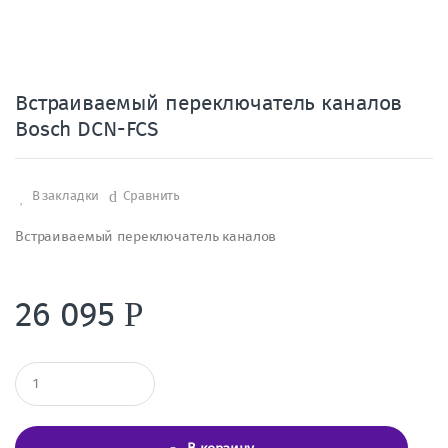
Встраиваемый переключатель каналов
Bosch DCN-FCS
В закладки
Сравнить
Встраиваемый переключатель каналов
26 095
Р
К
о
л
и
ч