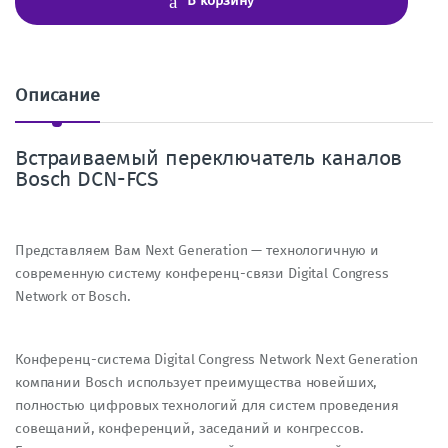
В корзину
е
с
т
в
о
Описание
Встраиваемый переключатель каналов
Bosch DCN-FCS
Представляем Вам Next Generation — технологичную и
современную систему конференц-связи Digital Congress
Network от Bosch.
Конференц-система Digital Congress Network Next Generation
компании Bosch использует преимущества новейших,
полностью цифровых технологий для систем проведения
совещаний, конференций, заседаний и конгрессов.