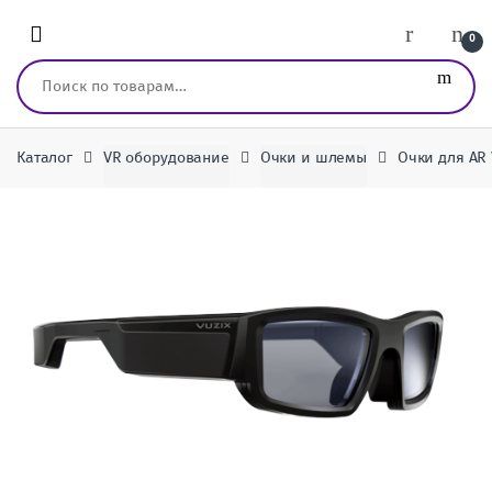
Перейти к навигации
перейти к содержанию
0
Искать:
Каталог
VR оборудование
Очки и шлемы
Очки для AR 