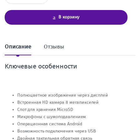
л
и
ч
В корзину
е
с
т
в
о
Описание
Отзывы
Ключевые особенности
Полноцветное изображение через дисплей
Встроенная HD камера 8 мегапикселей
Слот для хранения MicroSD
Микрофоны с шумоподавлением
Операционная система Android
Возможность подключения через USB
Двойная тактильная обратная связь