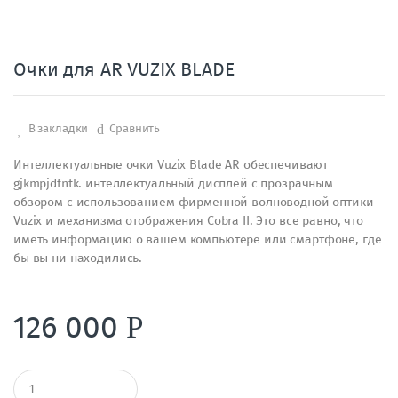
Очки для AR VUZIX BLADE
В закладки
Сравнить
Интеллектуальные очки Vuzix Blade AR обеспечивают
gjkmpjdfntk. интеллектуальный дисплей с прозрачным
обзором с использованием фирменной волноводной оптики
Vuzix и механизма отображения Cobra II. Это все равно, что
иметь информацию о вашем компьютере или смартфоне, где
бы вы ни находились.
126 000
Р
К
о