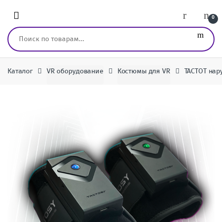
Перейти к навигации
перейти к содержанию
0
Искать:
Каталог
VR оборудование
Костюмы для VR
TACTOT нар