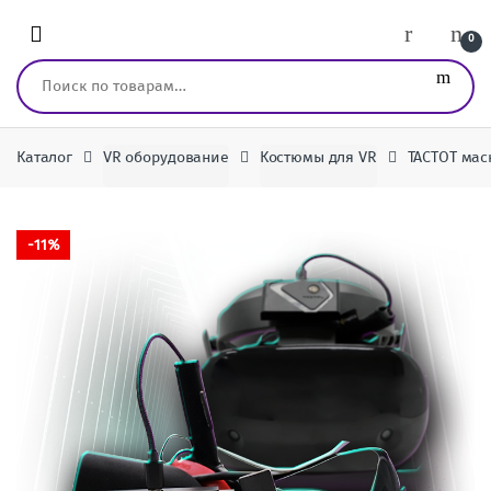
Перейти к навигации
перейти к содержанию
0
Искать:
Каталог
VR оборудование
Костюмы для VR
TACTOT мас
-
11%