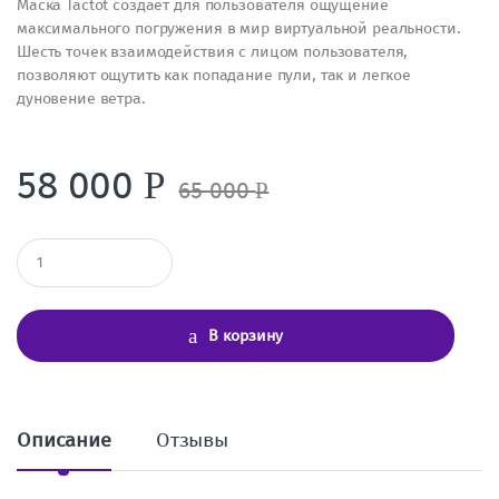
Маска Tactot создает для пользователя ощущение
максимального погружения в мир виртуальной реальности.
Шесть точек взаимодействия с лицом пользователя,
позволяют ощутить как попадание пули, так и легкое
дуновение ветра.
58 000
Р
65 000
Р
К
о
л
и
ч
В корзину
е
с
т
в
о
Описание
Отзывы