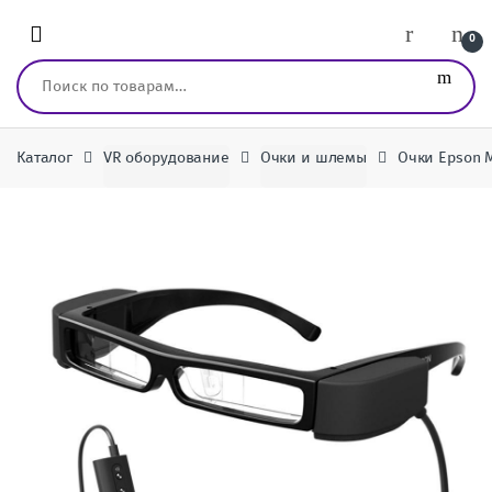
Перейти к навигации
перейти к содержанию
0
Искать:
Каталог
VR оборудование
Очки и шлемы
Очки Epson M