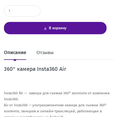
К
о
л
и
ч
В корзину
е
с
т
в
о
Описание
Отзывы
360° камера Insta360 Air
Insta360 Air — камера для съемки 360° контента от компании
Insta360.
Air от Insta360 — ультракомпактная камера для съемки 360°
контента, панорам и онлайн-трансляций, работающая в