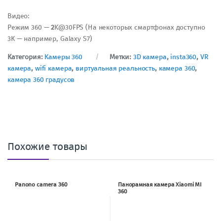
Видео:
Режим 360 —
2
K@30FPS (На некоторых смартфонах доступно
3К — например, Galaxy S7)
Категория:
Камеры 360
Метки:
3D камера
,
insta360
,
VR
камера
,
wifi камера
,
виртуальная реальность
,
камера 360
,
камера 360 градусов
Похожие товары
Panono camera 360
Панорамная камера Xiaomi MI
360