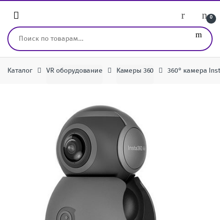
Перейти к навигации
перейти к содержанию
0
Искать:
Каталог
VR оборудование
Камеры 360
360° камера Inst