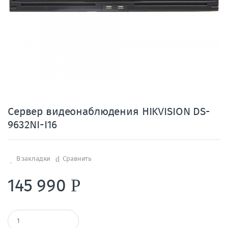
Сервер видеонаблюдения HIKVISION DS-
9632NI-I16
В закладки
Сравнить
145 990
Р
К
о