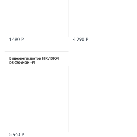
1 490
4 290
Р
Р
Видеорегистратор HIKVISION
DS-7204HGHI-F1
5 440
Р