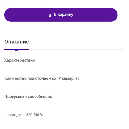
л
и
ч
В корзину
е
с
т
в
о
Описание
Характеристики
Количество подключаемых IP камер:
32
Пропускная способность:
на входе — 320 Мб/с