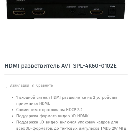
HDMI разветвитель AVT SPL-4K60-0102E
В закладки
Сравнить
1 входной сигнал HDMI разделяется на 2 устройства
приемника HDMI.
Совместим с протоколом HDCP 2.2
Поддержка формата видео 3D-HDMI0.
Поддержка 3D-видео, включая упаковку кадров для
всех 3D-форматов, до тактовых импульсов TMDS 297 МГц.