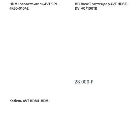
HDMI разветвитель AVT SPL-
HD BaseT экстендер AVT HDBT-
4K60-0104E
DVI-70/100TR
28 000
Р
Кабель AVT HDMI-HDMI