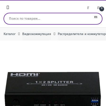
Перейти к навигации
перейти к содержанию
0
Искать:
Каталог
Видеокоммутация
Распределители и коммутато