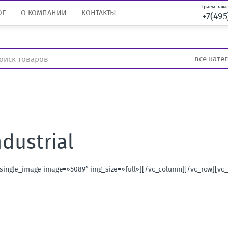
Прием заказ
ОГ
О КОМПАНИИ
КОНТАКТЫ
+7(495
dustrial
single_image image=»5089″ img_size=»full»][/vc_column][/vc_row][vc_