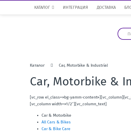
Перейти к навигации
перейти к содержанию
КАТАЛОГ
ИНТЕГРАЦИЯ
ДОСТАВКА
БЛ
И
с
к
а
т
ь
:
Каталог
Car, Motorbike & Industrial
Car, Motorbike & In
[vc_row el_class=»bg-yamm-content»][vc_column][vc_
[vc_column width=»1/2″][vc_column_text]
Car & Motorbike
All Cars & Bikes
Car & Bike Care