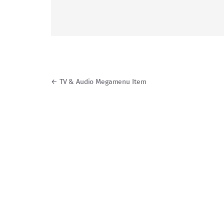
Навигация по записям
←
TV & Audio Megamenu Item