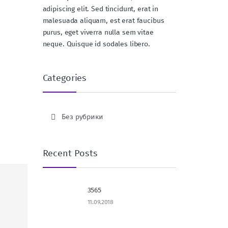
adipiscing elit. Sed tincidunt, erat in
malesuada aliquam, est erat faucibus
purus, eget viverra nulla sem vitae
neque. Quisque id sodales libero.
Categories
Без рубрики
Recent Posts
3565
11.09.2018