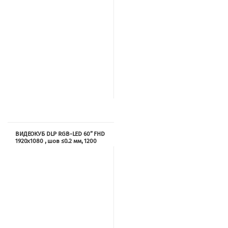
ВИДЕОКУБ DLP RGB-LED 60” FHD
1920х1080 , шов ≤0.2 мм, 1200
ANSI, 2500:1, 170°/150°.
TRX8060L7