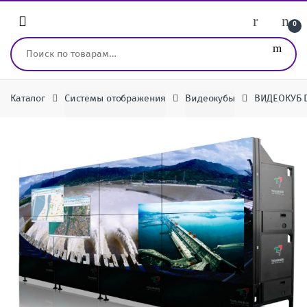
Перейти к навигации
перейти к содержанию
0
Искать:
Каталог
Системы отображения
Видеокубы
ВИДЕОКУБ DL