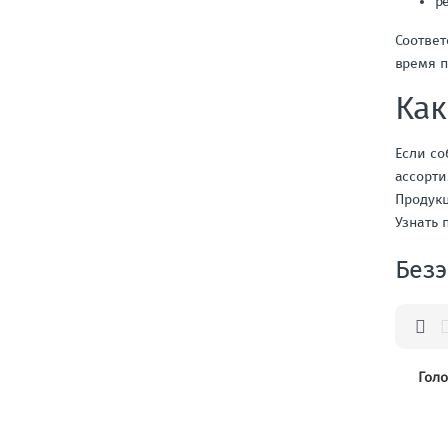
р
Соответ
время п
Как
Если со
ассорти
Продукц
Узнать 
Без
Голо