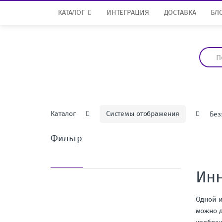
Перейти к навигации
перейти к содержанию
КАТАЛОГ
ИНТЕГРАЦИЯ
ДОСТАВКА
БЛ
И
с
к
а
т
ь
:
Каталог
Системы отображения
Без
Фильтр
Ин
Одной и
можно д