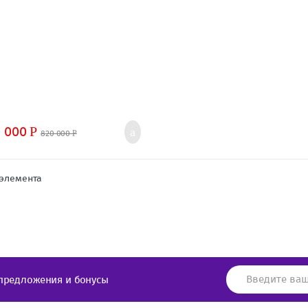
0 000
Р
820 000
Р
 элемента
предложения и бонусы