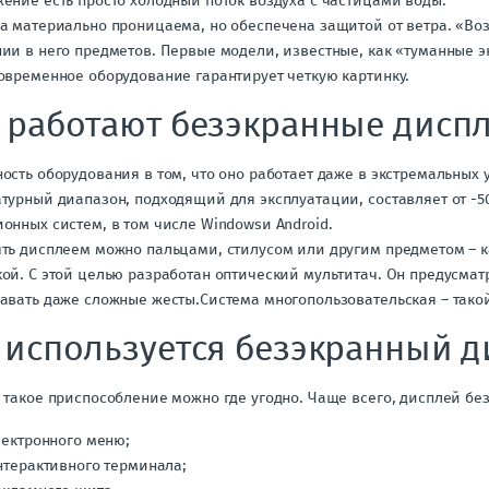
ение есть просто холодный поток воздуха с частицами воды.
а материально проницаема, но обеспечена защитой от ветра. «Во
ии в него предметов. Первые модели, известные, как «туманные э
овременное оборудование гарантирует четкую картинку.
 работают безэкранные дисп
ость оборудования в том, что оно работает даже в экстремальных 
турный диапазон, подходящий для эксплуатации, составляет от -5
онных систем, в том числе Windowsи Android.
ть дисплеем можно пальцами, стилусом или другим предметом – 
ой. С этой целью разработан оптический мультитач. Он предусма
авать даже сложные жесты.Система многопользовательская – такой
 используется безэкранный 
 такое приспособление можно где угодно. Чаще всего, дисплей без
лектронного меню;
нтерактивного терминала;