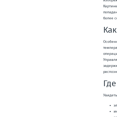
изображ
Картинк
попадан
более с
Как
Особенн
темпера
операци
Управля
задержк
распозн
Где
Увидеть
э
и