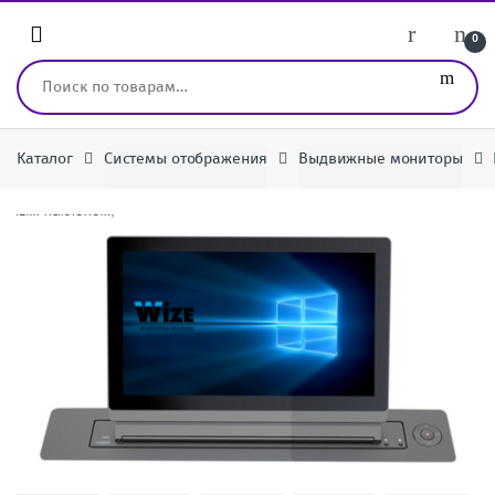
Перейти к навигации
перейти к содержанию
0
Искать:
Каталог
Системы отображения
Выдвижные мониторы