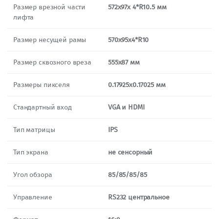
Размер врезной части
572х97х 4*R10.5 мм
лифта
Размер несущей рамы
570х95х4*R10
Размер сквозного вреза
555х87 мм
Размеры пикселя
0.17925х0.17025 мм
Стандартный вход
VGA и HDMI
Тип матрицы
IPS
Тип экрана
не сенсорный
Угол обзора
85/85/85/85
Управление
RS232 центральное