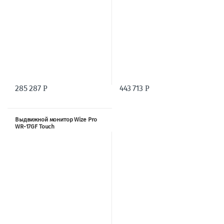
285 287
443 713
Р
Р
Выдвижной монитор Wize Pro
WR-17GF Touch