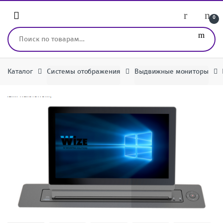
Перейти к навигации
перейти к содержанию
0
Искать:
Каталог
Системы отображения
Выдвижные мониторы