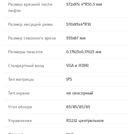
Размер врезной части
572х97х 4*R10.5 мм
лифта
Размер несущей рамы
570х95х4*R10
Размер сквозного вреза
555х87 мм
Размеры пикселя
0.17925х0.17025 мм
Стандартный вход
VGA и HDMI
Тип матрицы
IPS
Тип экрана
не сенсорный
Угол обзора
85/85/85/85
Управление
RS232 центральное