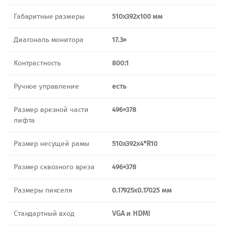
Габаритные размеры
510x392x100 мм
Диагональ монитора
17.3»
Контрастность
8
00:1
Ручное управление
есть
Размер врезной части
496×378
лифта
Размер несущей рамы
510x392x4*R10
Размер сквозного вреза
496×378
Размеры пикселя
0.17925х0.17025 мм
Стандартный вход
VGA и HDMI