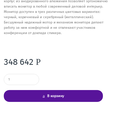
корпус из анодированного алюминия позволяет эргономично
вписать монитор в любой современный деловой интерьер.
Монитор доступен в трех различных цветовых вариантах:
черный, коричневый и серебряный (металлический).
Бесшумный надежный мотор и механизм монитора делают
работу за ним комфортной и не отвлекают участников
конференции от доклада спикера.
348 642
Р
К
о
л
и
ч
В корзину
е
с
т
в