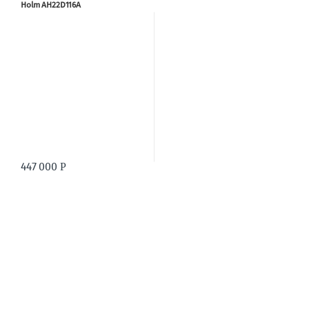
Holm AH22D116A
447 000
Р