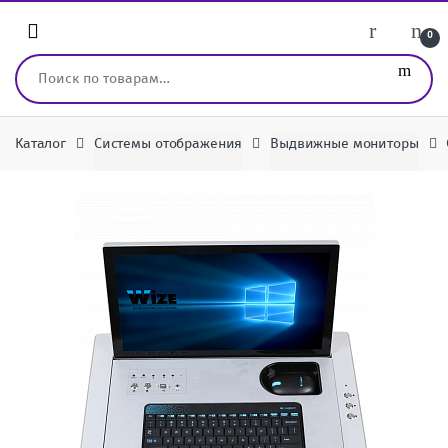
Перейти к навигации
перейти к содержанию
0
Искать:
Каталог
Системы отображения
Выдвижные мониторы