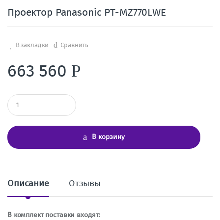
Проектор Panasonic PT-MZ770LWE
В закладки
Сравнить
663 560
Р
К
о
л
и
ч
В корзину
е
с
т
в
о
Описание
Отзывы
В комплект поставки входят: