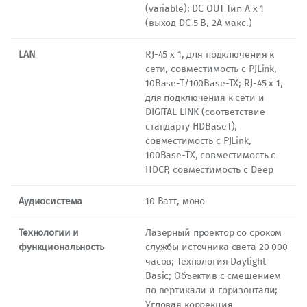
(variable); DC OUT Тип A x 1
(выход DC 5 В, 2A макс.)
LAN
RJ-45 х 1, для подключения к
сети, совместимость с PJLink,
10Base-T/100Base-TX; RJ-45 х 1,
для подключения к сети и
DIGITAL LINK (соответствие
стандарту HDBaseT),
совместимость с PJLink,
100Base-TX, совместимость с
HDCP, совместимость с Deep
Аудиосистема
10 Ватт, моно
Технологии и
Лазерный проектор со сроком
функциональность
службы источника света 20 000
часов; Технология Daylight
Basic; Объектив с смещением
по вертикали и горизонтали;
Угловая коррекция