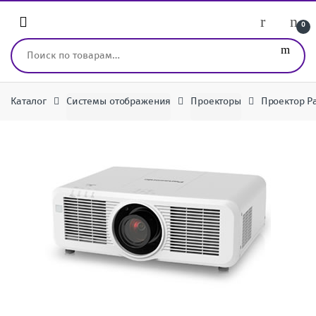
Перейти к навигации
перейти к содержанию
0
Искать:
Каталог
Системы отображения
Проекторы
Проектор P