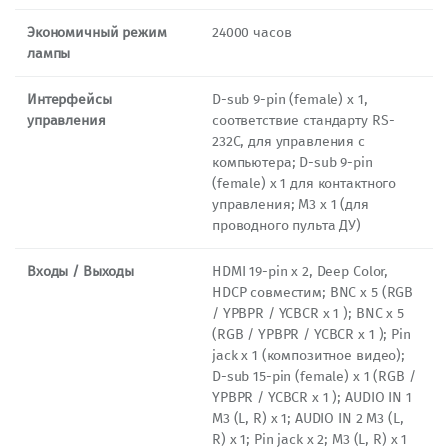
Экономичный режим
24000 часов
лампы
Интерфейсы
D-sub 9-pin (female) x 1,
управления
соответствие стандарту RS-
232C, для управления с
компьютера; D-sub 9-pin
(female) x 1 для контактного
управления; M3 х 1 (для
проводного пульта ДУ)
Входы / Выходы
HDMI 19-pin x 2, Deep Color,
HDCP совместим; BNC x 5 (RGB
/ YPBPR / YCBCR x 1 ); BNC x 5
(RGB / YPBPR / YCBCR x 1 ); Pin
jack x 1 (композитное видео);
D-sub 15-pin (female) x 1 (RGB /
YPBPR / YCBCR x 1 ); AUDIO IN 1
M3 (L, R) х 1; AUDIO IN 2 M3 (L,
R) х 1; Pin jack x 2; M3 (L, R) х 1