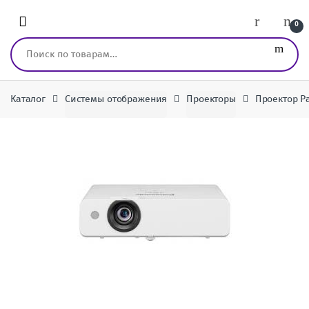
Перейти к навигации
перейти к содержанию
0
Искать:
Каталог
Системы отображения
Проекторы
Проектор Pa