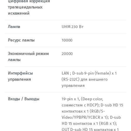
цифровая коррекция
трапецеидальных
искажений
Лампа
UHM 230 Вт
Ресурс лампы
10000
Экономичный режим
20000
лампы
Интерфейсы
LAN ; D-sub 9-pin (female) x 1
управления
(RS-232C) для внешнего
управления
Входы / Выходы
19-pin x 1, (Deep color,
совместим с HDCP); D-sub HD 15
контактовx x 1 (RGB/S-
Video/YPBPR/YСBСR x 1); D-sub
HD 15 контактов x 1 (RGB x 1);
OUT D-sub HD 15 контактов x 1