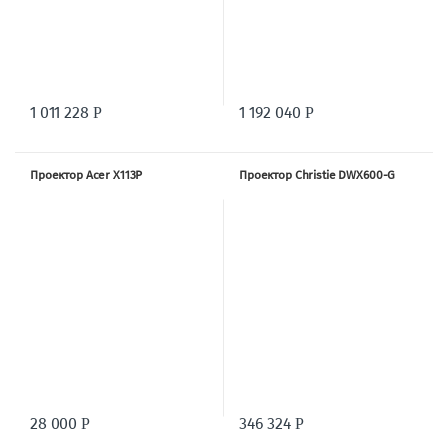
1 011 228
1 192 040
Р
Р
Проектор Acer X113P
Проектор Christie DWX600-G
28 000
346 324
Р
Р