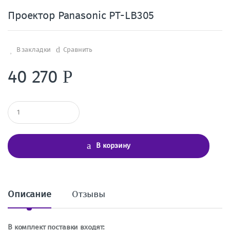
Проектор Panasonic PT-LB305
В закладки
Сравнить
40 270
Р
К
о
л
и
ч
В корзину
е
с
т
в
о
Описание
Отзывы
В комплект поставки входят: