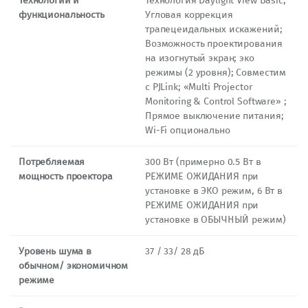
Технологии и
Технология Daylight View Basic;
функциональность
Угловая коррекция
трапецеидальных искажений;
Возможность проектирования
на изогнутый экран; эко
режимы (2 уровня); Совместим
с PJLink; «Multi Projector
Monitoring & Control Software» ;
Прямое выключение питания;
Wi-Fi опционально
Потребляемая
300 Вт (примерно 0.5 Вт в
мощность проектора
РЕЖИМЕ ОЖИДАНИЯ при
установке в ЭКО режим, 6 Вт в
РЕЖИМЕ ОЖИДАНИЯ при
установке в ОБЫЧНЫЙ режим)
Уровень шума в
37 / 33/ 28 дБ
обычном/ экономичном
режиме