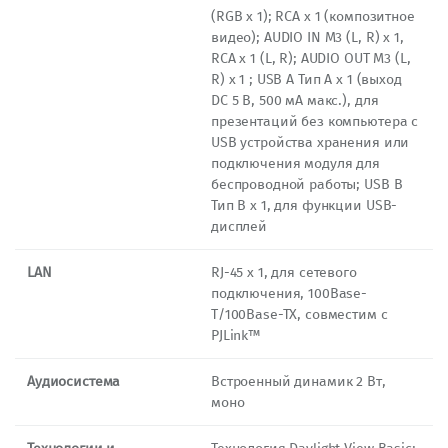
(RGB x 1); RCA x 1 (композитное
видео); AUDIO IN M3 (L, R) х 1,
RCA x 1 (L, R); AUDIO OUT M3 (L,
R) х 1 ; USB A Тип A x 1 (выход
DC 5 В, 500 мA макс.), для
презентаций без компьютера с
USB устройства хранения или
подключения модуля для
беспроводной работы; USB B
Тип B х 1, для функции USB-
дисплей
LAN
RJ-45 х 1, для сетевого
подключения, 100Base-
T/100Base-TX, совместим с
PJLink™
Аудиосистема
Встроенный динамик 2 Вт,
моно