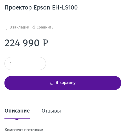
Проектор Epson EH-LS100
В закладки
Сравнить
224 990
Р
К
о
л
и
ч
В корзину
е
с
т
в
о
Описание
Отзывы
Комплект поставки: