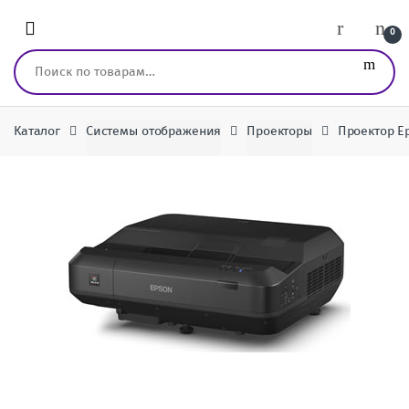
Перейти к навигации
перейти к содержанию
0
Искать:
Каталог
Системы отображения
Проекторы
Проектор E