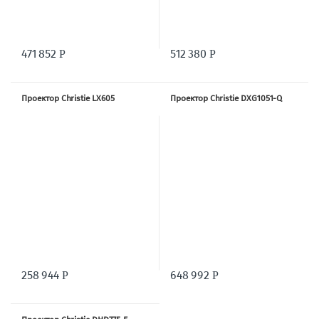
471 852
512 380
Р
Р
Проектор Christie LX605
Проектор Christie DXG1051-Q
258 944
648 992
Р
Р