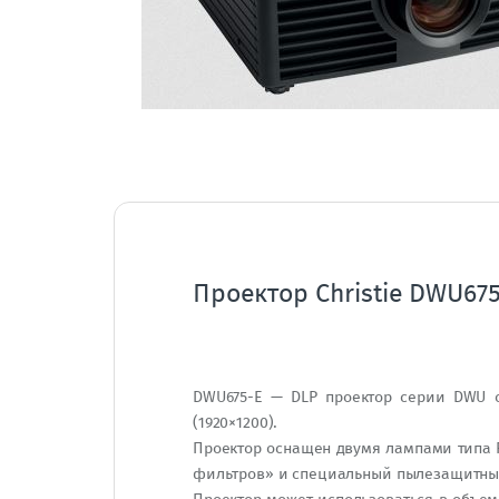
Проектор Christie DWU675
DWU675-E — DLP проектор серии DWU о
(1920×1200).
Проектор оснащен двумя лампами типа P-
фильтров» и специальный пылезащитны