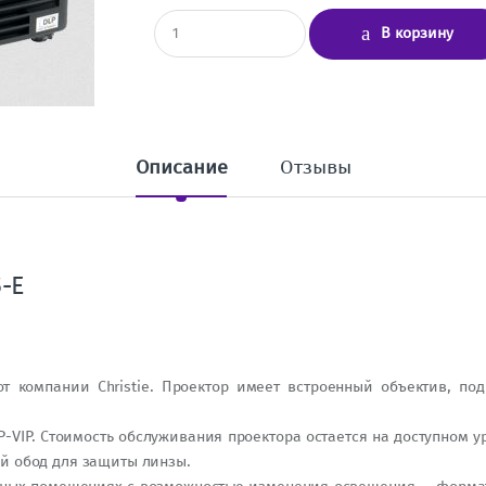
К
В корзину
о
л
и
ч
е
с
т
Описание
Отзывы
в
о
-E
т компании Christie. Проектор имеет встроенный объектив, по
VIP. Стоимость обслуживания проектора остается на доступном у
й обод для защиты линзы.