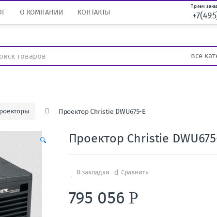
Прием заказ
ОГ
О КОМПАНИИ
КОНТАКТЫ
+7(495
роекторы
Проектор Christie DWU675-E
Проектор Christie DWU675
🔍
В закладки
Сравнить
795 056
Р