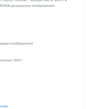
ullHD+ WUXGA , контрастность 5000:1 и
+ WUXGA разрешения изображения!
вывода изображения)
ческих 1200:1
еатра