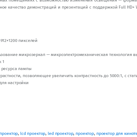
мных помещениях с возможностью изменения освещения — формат F
нное качество демонстраций и презентаций с поддержкой Full HD
912×1200 пикселей
льзование микрозеркал — микроэлектромеханическая технология 
к 1
 ресурса лампы
стности, позволяющее увеличить контрастность до 5000:1, с стати
для настройки
 проектор
,
lcd проектор
,
led проектор
,
проектор
,
проектор для кинот