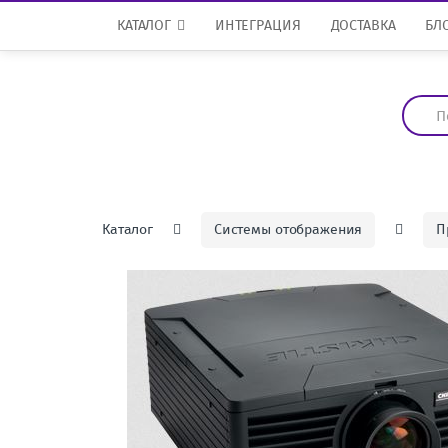
Перейти к навигации
перейти к содержанию
КАТАЛОГ
ИНТЕГРАЦИЯ
ДОСТАВКА
БЛ
И
с
к
а
т
ь
:
Каталог
Системы отображения
П