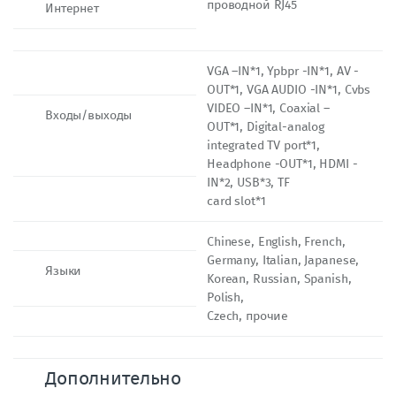
проводной RJ45
Интернет
VGA –IN*1, Ypbpr -IN*1, AV -
OUT*1, VGA AUDIO -IN*1, Cvbs
VIDEO –IN*1, Coaxial –
Входы/выходы
OUT*1, Digital-analog
integrated TV port*1,
Headphone -OUT*1, HDMI -
IN*2, USB*3, TF
card slot*1
Chinese, English, French,
Germany, Italian, Japanese,
Языки
Korean, Russian, Spanish,
Polish,
Czech, прочие
Дополнительно