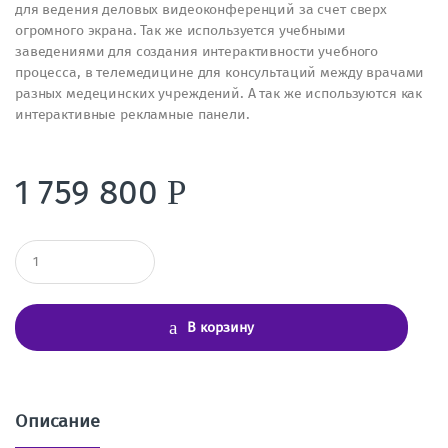
для ведения деловых видеоконференций за счет сверх
огромного экрана. Так же используется учебными
заведениями для создания интерактивности учебного
процесса, в телемедицине для консультаций между врачами
разных медецинских учреждений. А так же используются как
интерактивные рекламные панели.
1 759 800
Р
К
о
л
и
ч
В корзину
е
с
т
в
о
Описание