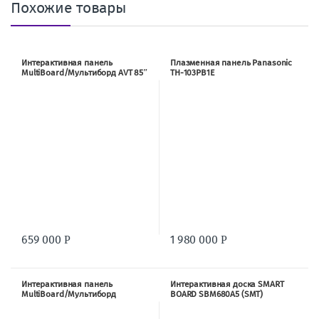
Похожие товары
Интерактивная панель
Плазменная панель Panasonic
MultiBoard/Мультиборд AVT 85″
TH-103PB1E
659 000
1 980 000
Р
Р
Интерактивная панель
Интерактивная доска SMART
MultiBoard/Мультиборд
BOARD SBM680A5 (SMT)
Prestigio 65″