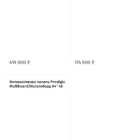
419 000
174 900
Р
Р
Интерактивная панель Prestigio
MultiBoard/Мультиборд 84″ 4K