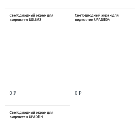
Светодиодный экран для
Светодиодный экран для
видеостен USLIM3
видеостен UPADⅢ04
(500×1000×83.3)
0
0
Р
Р
Светодиодный экран для
видеостен UPADⅢH