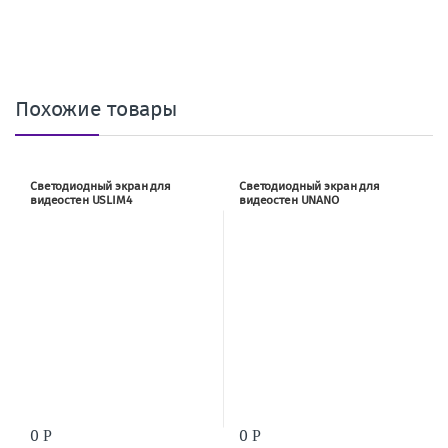
Похожие товары
Светодиодный экран для
Светодиодный экран для
видеостен USLIM4
видеостен UNANO
(500×1000×83.3)
0
0
Р
Р