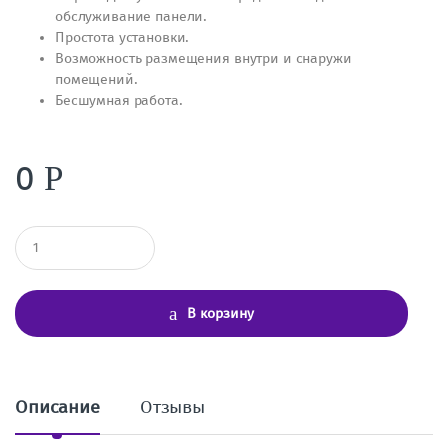
обслуживание панели.
Простота установки.
Возможность размещения внутри и снаружи
помещений.
Бесшумная работа.
0
Р
К
о
л
и
ч
В корзину
е
с
т
в
о
Описание
Отзывы