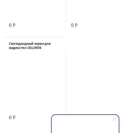
0
0
Р
Р
Светодиодный экран для
видеостен USLIM06
(500×500×83.3)
0
Р