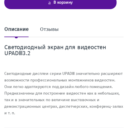
ч
В корзину
е
с
т
в
о
Описание
Отзывы
Светодиодный экран для видеостен
UPADⅢ3.2
Светодиодные дисплеи серии UPADⅢ значительно расширяют
возможности профессиональных монтажников видеостен.
Они легко адаптируются под дизайн любого помещения.
Предназначены для построение видеостен как в небольших,
так и в значительных по величине выставочных и
демонстрационных центрах, диспетчерских, конференц-залах
и т. п.