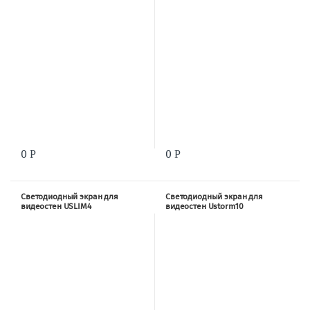
(500×500×83.3)
(500×500×83.3)
0
0
Р
Р
Светодиодный экран для
Светодиодный экран для
видеостен USLIM4
видеостен Ustorm10
(500×1000×83.3)