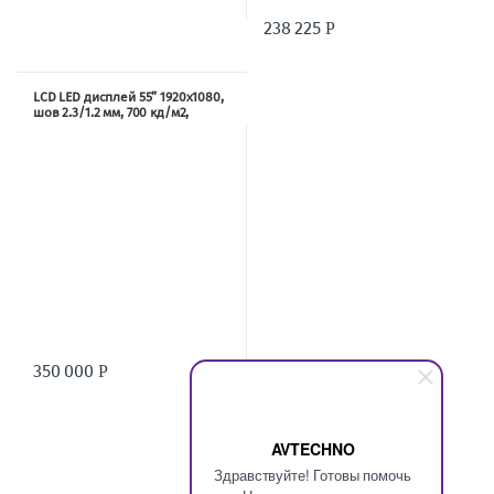
238 225
Р
LCD LED дисплей 55” 1920х1080,
шов 2.3/1.2 мм, 700 кд/м2,
4000:1, углы 178/178 град.,
входы HDMI, DVI, VGA, CVBS; 200
Вт TRD1055S8
350 000
Р
AVTECHNO
Здравствуйте! Готовы помочь