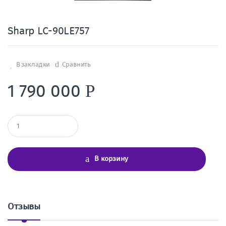
Sharp LC-90LE757
В закладки
Сравнить
1 790 000
Р
К
о
л
и
ч
В корзину
е
с
т
в
о
Отзывы