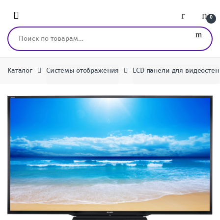
Перейти к навигации
перейти к содержанию
0
Искать:
Каталог
Системы отображения
LCD панели для видеостен