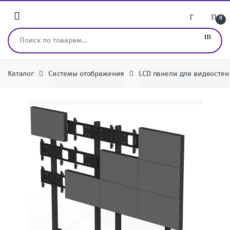
Перейти к навигации
перейти к содержанию
0
Искать:
Каталог
Системы отображения
LCD панели для видеостен