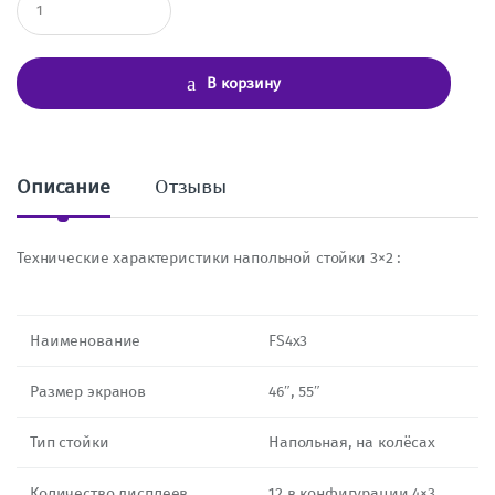
о
л
и
ч
В корзину
е
с
т
в
о
Описание
Отзывы
Технические характеристики напольной стойки 3×2 :
Наименование
FS4x3
Размер экранов
46″, 55″
Тип стойки
Напольная, на колёсах
Количество дисплеев
12 в конфигурации 4×3