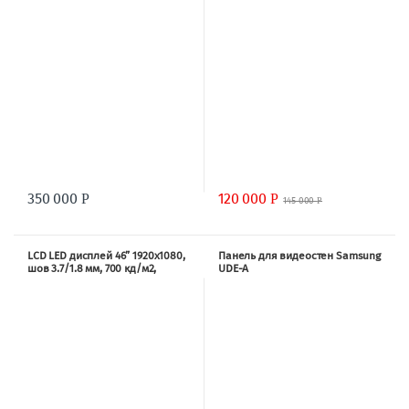
входы HDMI, DVI, VGA, CVBS; 200
Вт TRD1055S8
120 000
350 000
Р
Р
145 000
Р
LCD LED дисплей 46” 1920х1080,
Панель для видеостен Samsung
шов 3.7/1.8 мм, 700 кд/м2,
UDE-A
3500:1, углы 178/178 град.,
входы HDMI, DVI, VGA, CVBS; 160
Вт TRD1046S6