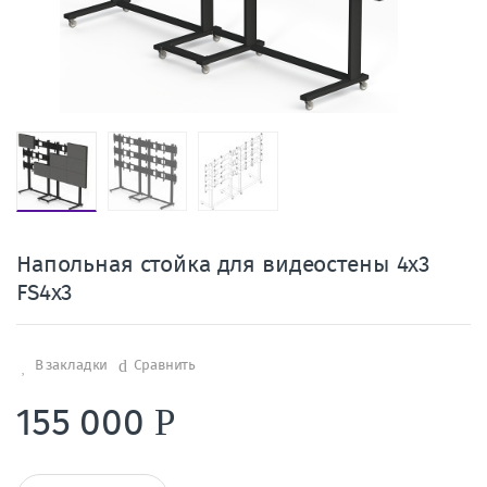
Напольная стойка для видеостены 4х3
FS4x3
В закладки
Сравнить
155 000
Р
К