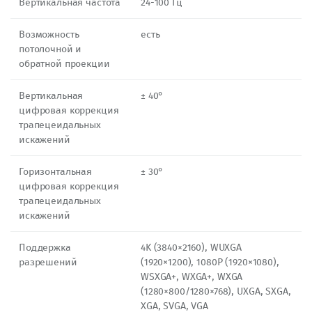
Вертикальная частота
24-100 Гц
Возможность
есть
потолочной и
обратной проекции
Вертикальная
± 40°
цифровая коррекция
трапецеидальных
искажений
Горизонтальная
± 30°
цифровая коррекция
трапецеидальных
искажений
Поддержка
4K (3840×2160), WUXGA
разрешений
(1920×1200), 1080P (1920×1080),
WSXGA+, WXGA+, WXGA
(1280×800/1280×768), UXGA, SXGA,
XGA, SVGA, VGA