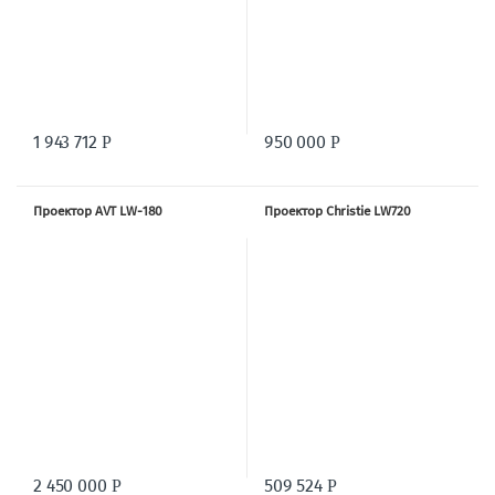
1 943 712
950 000
Р
Р
Проектор AVT LW-180
Проектор Christie LW720
2 450 000
509 524
Р
Р