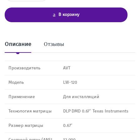
л
и
ч
В корзину
е
с
т
в
о
Описание
Отзывы
Производитель
AVT
Модель
LW-120
Применение
Для инсталляций
Технология матрицы
DLP DMD 0.67″ Texas Instruments
Размер матрицы
0.67″
Световой поток (ANSI
12 000