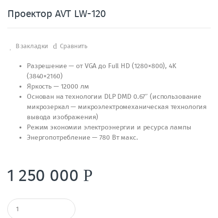
Проектор AVT LW-120
В закладки
Сравнить
Разрешение — от VGA до Full HD (1280×800), 4K
(3840×2160)
Яркость — 12000 лм
Основан на технологии DLP DMD 0.67″ (использование
микрозеркал — микроэлектромеханическая технология
вывода изображения)
Режим экономии электроэнергии и ресурса лампы
Энергопотребление — 780 Вт макс.
1 250 000
Р
К
о