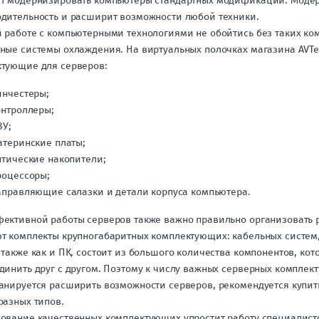
т модернизировать компьютеры стандартных модификаций. Модерн
дительность и расширит возможности любой техники.
 работе с компьютерными технологиями не обойтись без таких ко
ные системы охлаждения. На виртуальных полочках магазина AVTe
тующие для серверов:
инчестеры;
онтроллеры;
ЗУ;
атеринские платы;
птические накопители;
роцессоры;
аправляющие салазки и детали корпуса компьютера.
ективной работы серверов также важно правильно организовать 
т комплекты крупногабаритных комплектующих: кабельных систем,
 также как и ПК, состоит из большого количества компонентов, ко
динить друг с другом. Поэтому к числу важных серверных комплек
анируется расширить возможности серверов, рекомендуется купит
разных типов.
ование качественных комплектующих упростит работу специалисто