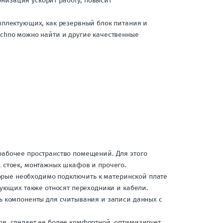
изация ускорит работу, повысит
мплектующих, как резервный блок питания и
chno можно найти и другие качественные
рабочее пространство помещений. Для этого
 стоек, монтажных шкафов и прочего.
торые необходимо подключить к материнской плате
тующих также относят переходники и кабели.
ь компоненты для считывания и записи данных с
в, сделает ее более комфортной, оптимизирует