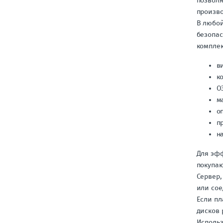
позволя
произво
В любой
безопас
комплек
в
к
О
м
о
п
н
Для эфф
покупаю
Сервер,
или сое
Если пл
дисков 
Использ