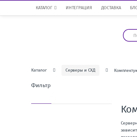
Перейти к навигации
перейти к содержанию
КАТАЛОГ
ИНТЕГРАЦИЯ
ДОСТАВКА
БЛ
И
с
к
а
т
ь
:
Каталог
Серверы и СХД
Комплекту
Фильтр
Ком
Серверн
зависит