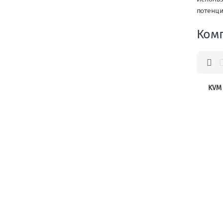
потенци
Ком
KVM 