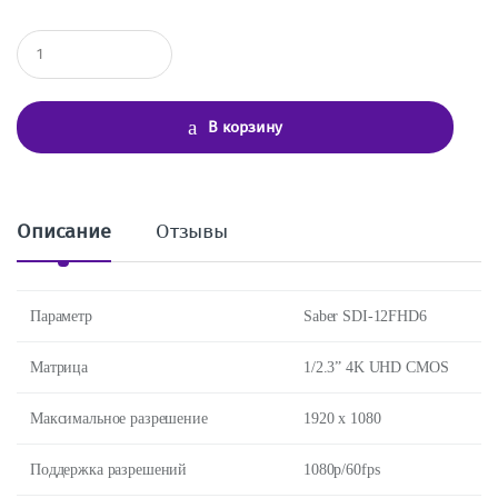
К
о
л
и
ч
В корзину
е
с
т
в
о
Описание
Отзывы
Параметр
Saber SDI-12FHD6
Матрица
1/2.3” 4K UHD CMOS
Максимальное разрешение
1920 х 1080
Поддержка разрешений
1080p/60fps