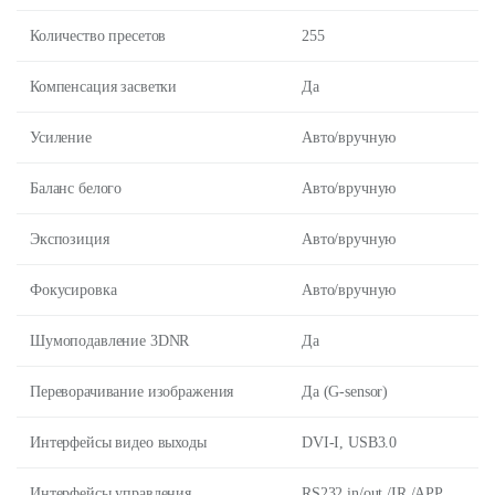
Количество пресетов
255
Компенсация засветки
Да
Усиление
Авто/вручную
Баланс белого
Авто/вручную
Экспозиция
Авто/вручную
Фокусировка
Авто/вручную
Шумоподавление 3DNR
Да
Переворачивание изображения
Да (G-sensor)
Интерфейсы видео выходы
DVI-I, USB3.0
Интерфейсы управления
RS232 in/out /IR /APP