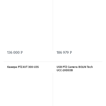
136 000
186 979
Р
Р
Камера PTZ AVT 300-U3S
USB PTZ Camera BOLIN Tech
UCC-2HD03B