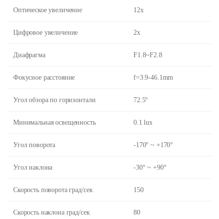
Оптическое увеличение
12x
Цифровое увеличение
2x
Диафрагма
F1.8~F2.8
Фокусное расстояние
f=3.9-46.1mm
Угол обзора по горизонтали
72.5°
Минимальная освещенность
0.1 lux
Угол поворота
-170° ~ +170°
Угол наклона
-30° ~ +90°
Скорость поворота град/сек
150
Скорость наклона град/сек
80