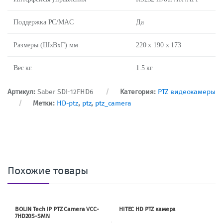
Поддержка PC/MAC
Да
Размеры (ШхВхГ) мм
220 x 190 х 173
Вес кг.
1.5 кг
Артикул:
Saber SDI-12FHD6
Категория:
PTZ видеокамеры
Метки:
HD-ptz
,
ptz
,
ptz_camera
Похожие товары
BOLIN Tech IP PTZ Camera VCC-
HITEC HD PTZ камера
7HD20S-SMN