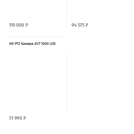
110 000
94 575
Р
Р
HD PTZ Камера AVT 1000 U2S
51 990
Р