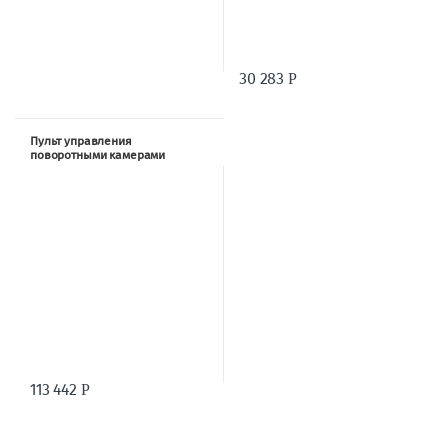
30 283
Р
Пульт управления
поворотными камерами
Lumens VS-K20
113 442
Р