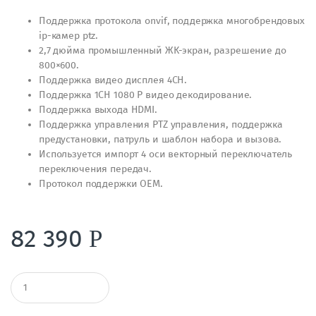
Поддержка протокола onvif, поддержка многобрендовых
ip-камер ptz.
2,7 дюйма промышленный ЖК-экран, разрешение до
800×600.
Поддержка видео дисплея 4CH.
Поддержка 1CH 1080 P видео декодирование.
Поддержка выхода HDMI.
Поддержка управления PTZ управления, поддержка
предустановки, патруль и шаблон набора и вызова.
Используется импорт 4 оси векторный переключатель
переключения передач.
Протокол поддержки OEM.
82 390
Р
К
о
л
и