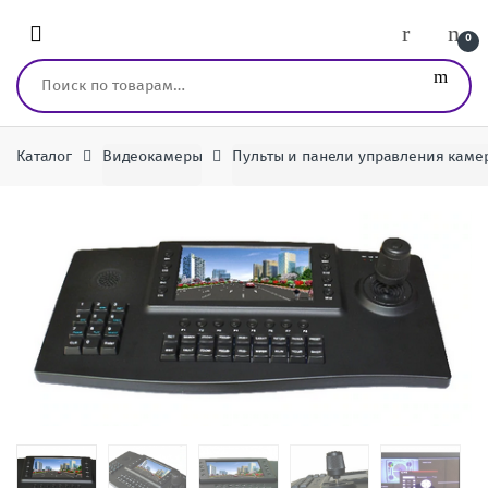
Перейти к навигации
перейти к содержанию
0
Искать:
Каталог
Видеокамеры
Пульты и панели управления кам