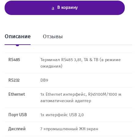
ч
В корзину
е
с
т
в
о
Описание
Отзывы
RS485
Терминал RS485 3,81, TA & TB (в режиме
ожидания)
RS232
DB9
Ethernet
1x Ethernet интерфейс, RJ45100M/1000 м
автоматический адаптер
Порт USB
1x интерфейс USB 2,0
Дисплей
7 »промышленный ЖК-экран