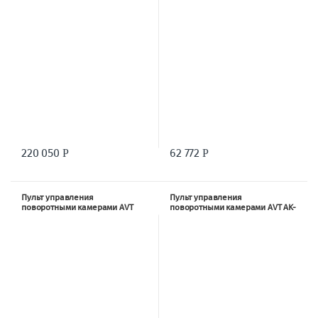
220 050
62 772
Р
Р
Пульт управления
Пульт управления
поворотными камерами AVT
поворотными камерами AVT AK-
VS-K20
546