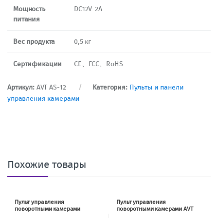
Мощность
DC12V-2A
питания
Вес продукта
0,5 кг
Сертификации
CE、FCC、RoHS
Артикул:
AVT AS-12
Категория:
Пульты и панели
управления камерами
Похожие товары
Пульт управления
Пульт управления
поворотными камерами
поворотными камерами AVT
Lumens VS-KB30
PST-378