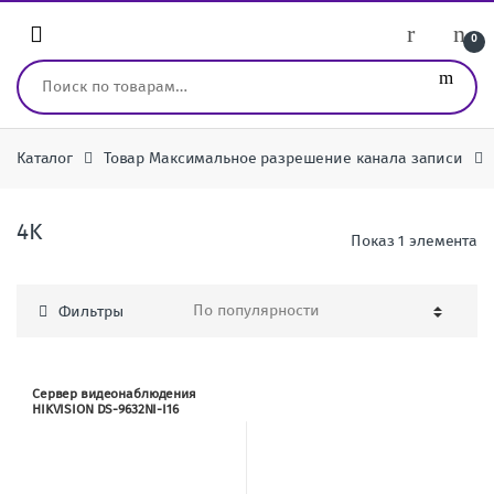
Перейти к навигации
перейти к содержанию
0
Искать:
Каталог
Товар Максимальное разрешение канала записи
4K
Показ 1 элемента
Фильтры
Сервер видеонаблюдения
HIKVISION DS-9632NI-I16