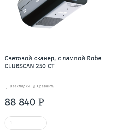
Световой сканер, с лампой Robe
CLUBSCAN 250 CT
В закладки
Сравнить
88 840
Р
К
о
л
и