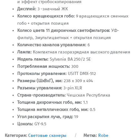
и эффект стробоскопирования
Дисплей:
3 -значный ЖК
Колесо вращающихся гобо:
9 вращающихся сменных
гобо + открытая позиция
Колесо цвета 11 дихроичных светофильтров:
УФ-
фильтр, 3мультицветных + открытая позиция
Количество каналов управления:
6
Лампа:
Компактная газоразрядная высокого давления
Модель лампы:
Sylvania BA 250/2 SE
Потребляемая мощность:
300
Протоколы управления:
USITT DMX-512
Размеры (ШхВхГ), мм:
238 х 309 х 494
Разъемы управления:
3-pin XLR
Страна-производитель:
Чешская Республика
Толщина дихроичных гобо, мм:
1.1
Толщина металлических гобо, мм:
0.5
Угол раскрытия луча, град:
19
Цоколь:
GY-9.5
Категория:
Световые сканеры
Метка:
Robe