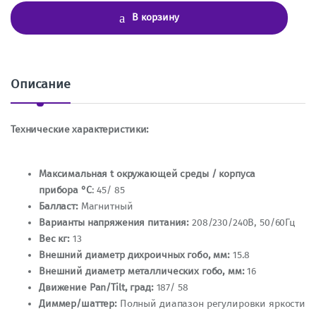
ч
В корзину
е
с
т
в
о
Описание
Технические характеристики:
Maксимальная t окружающей среды / корпуса
прибора
°С
: 45/ 85
Балласт:
Магнитный
Варианты напряжения питания:
208/230/240В, 50/60Гц
Вес кг:
13
Внешний диаметр дихроичных гобо, мм:
15.8
Внешний диаметр металлических гобо, мм:
16
Движение Pan/Tilt, град:
187/ 58
Диммер/шаттер:
Полный диапазон регулировки яркости