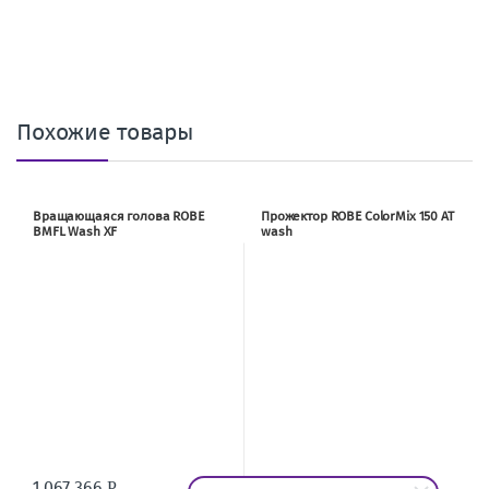
Похожие товары
Вращающаяся голова ROBE
Прожектор ROBE ColorMix 150 AT
BMFL Wash XF
wash
1 067 366
24 500
Р
Р