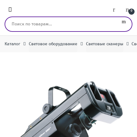
Перейти к навигации
перейти к содержанию
0
Искать:
Каталог
Световое оборудование
Световые сканеры
Св