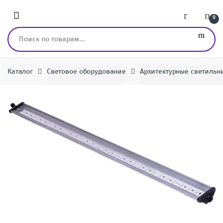
Перейти к навигации
перейти к содержанию
0
Искать:
Каталог
Световое оборудование
Архитектурные cветильн