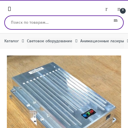
Перейти к навигации
перейти к содержанию
0
Искать:
Каталог
Световое оборудование
Анимационные лазеры