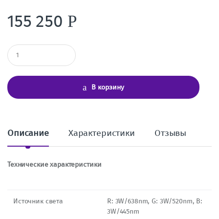
155 250
Р
К
о
л
и
ч
В корзину
е
с
т
в
о
Описание
Характеристики
Отзывы
Технические характеристики
Источник света
R: 3W/638nm, G: 3W/520nm, B:
3W/445nm