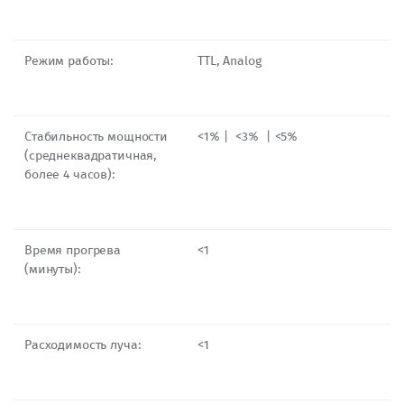
Режим работы:
TTL, Analog
Стабильность мощности
<1%丨 <3% 丨<5%
(среднеквадратичная,
более 4 часов):
Время прогрева
<1
(минуты):
Расходимость луча:
<1