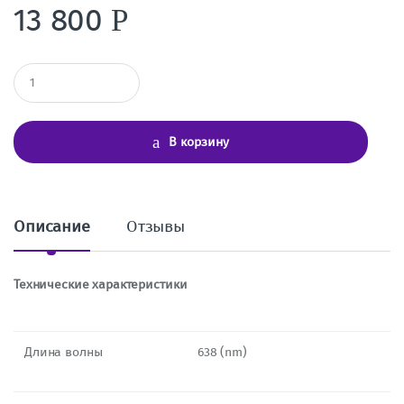
13 800
Р
К
о
л
и
ч
В корзину
е
с
т
в
о
Описание
Отзывы
Технические характеристики
Длина волны
638 (nm)