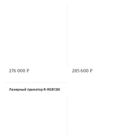
276 000
285 600
Р
Р
Лазерный проектор R-RGB12W