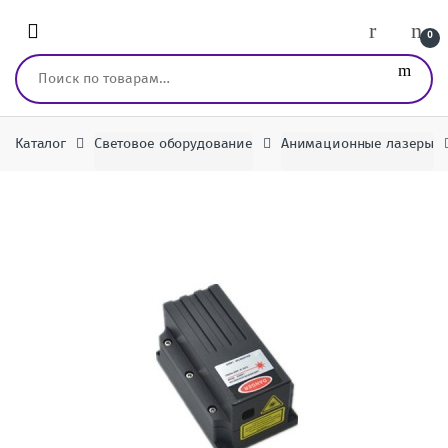
Перейти к навигации
перейти к содержанию
0
Искать:
Каталог
Световое оборудование
Анимационные лазеры