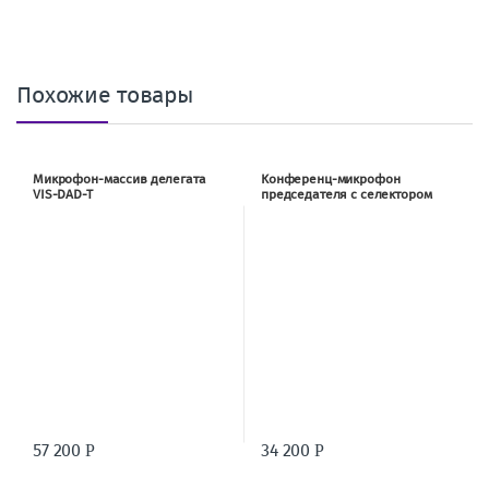
Похожие товары
Микрофон-массив делегата
Конференц-микрофон
VIS-DAD-T
председателя с селектором
канала и голосованием VIS-
DVC-T
57 200
34 200
Р
Р