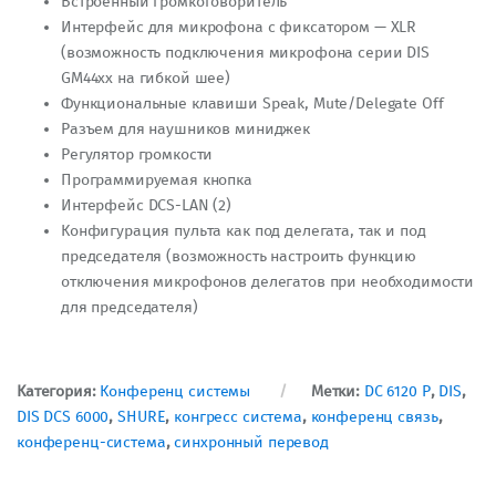
Встроенный громкоговоритель
Интерфейс для микрофона с фиксатором — XLR
(возможность подключения микрофона серии DIS
GM44хх на гибкой шее)
Функциональные клавиши Speak, Mute/Delegate Off
Разъем для наушников миниджек
Регулятор громкости
Программируемая кнопка
Интерфейс DCS-LAN (2)
Конфигурация пульта как под делегата, так и под
председателя (возможность настроить функцию
отключения микрофонов делегатов при необходимости
для председателя)
Категория:
Конференц системы
Метки:
DC 6120 P
,
DIS
,
DIS DCS 6000
,
SHURE
,
конгресс система
,
конференц связь
,
конференц-система
,
синхронный перевод