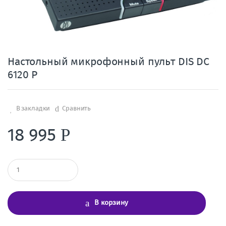
Настольный микрофонный пульт DIS DC
6120 P
В закладки
Сравнить
18 995
Р
К
о
л
и
ч
В корзину
е
с