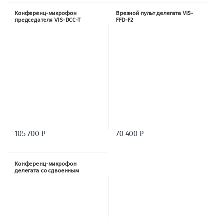
Конференц-микрофон
Врезной пульт делегата VIS-
председателя VIS-DCC-T
FFD-F2
105 700
70 400
Р
Р
Конференц-микрофон
делегата со сдвоенным
селектором канала VIS-DSD-T