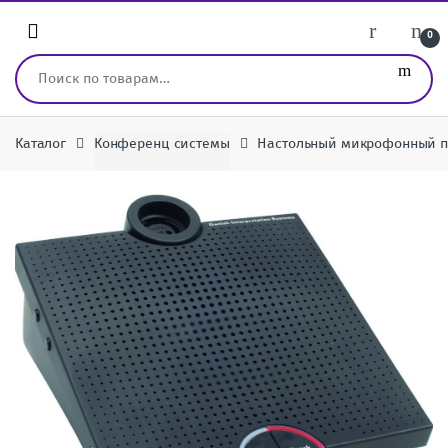
Перейти к навигации
перейти к содержанию
0
Искать:
Каталог
Конференц системы
Настольный микрофонный пул