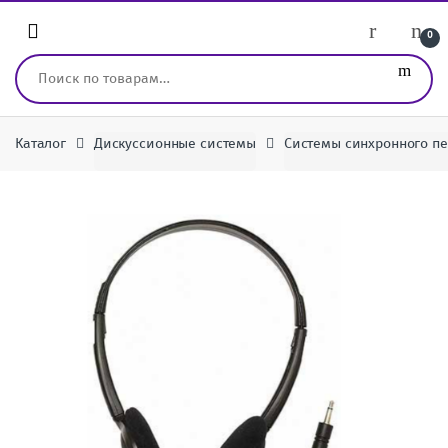
Перейти к навигации
перейти к содержанию
0
Искать:
Каталог
Дискуссионные системы
Системы синхронного п