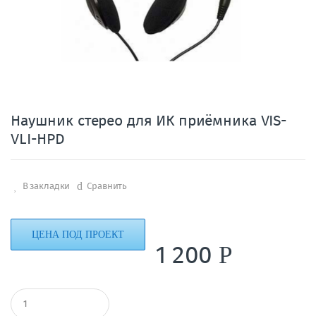
Наушник стерео для ИК приёмника VIS-
VLI-HPD
В закладки
Сравнить
ЦЕНА ПОД ПРОЕКТ
1 200
Р
К
о