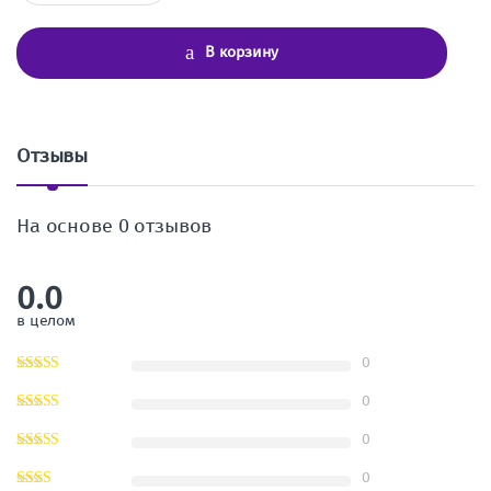
л
и
ч
В корзину
е
с
т
в
о
Отзывы
На основе 0 отзывов
0.0
в целом
0
0
0
0